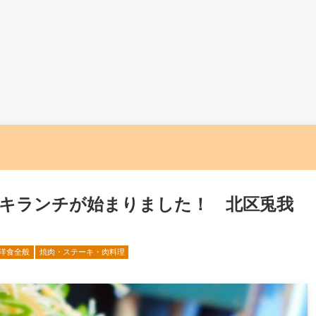
キランチが始まりました！ 北区兎我
洋食全般
焼肉・ステーキ・肉料理