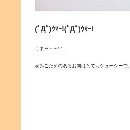
(ﾟДﾟ)ｳﾏｰ!
(ﾟДﾟ)ｳﾏｰ!
うま～～～い！
噛みごたえのあるお肉はとてもジューシーで