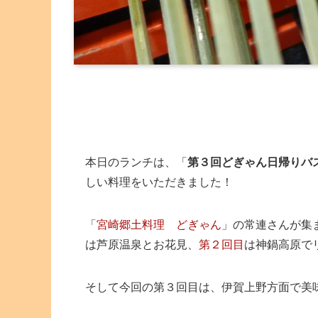
本日のランチは、「
第３回どぎゃん日帰りバ
しい料理をいただきました！
「
宮崎郷土料理 どぎゃん
」の常連さんが集
は芦原温泉とお花見、
第２回目
は神鍋高原で
そして今回の第３回目は、伊賀上野方面で美