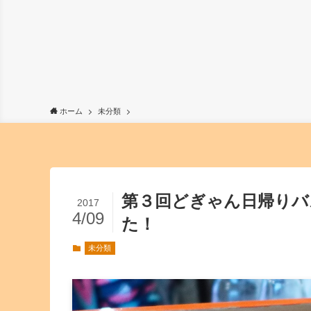
ホーム
未分類
第３回どぎゃん日帰りバ
2017
4/09
た！
未分類