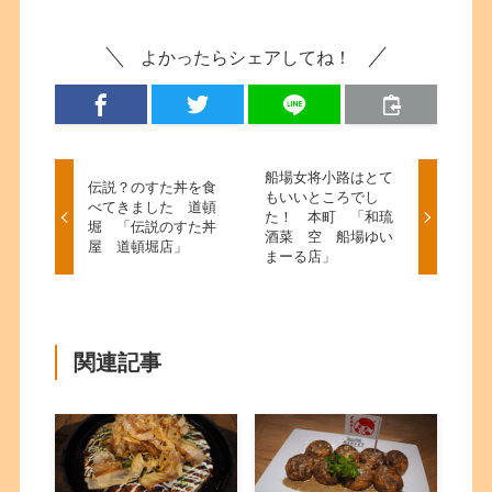
よかったらシェアしてね！
船場女将小路はとて
伝説？のすた丼を食
もいいところでし
べてきました 道頓
た！ 本町 「和琉
堀 「伝説のすた丼
酒菜 空 船場ゆい
屋 道頓堀店」
まーる店」
関連記事