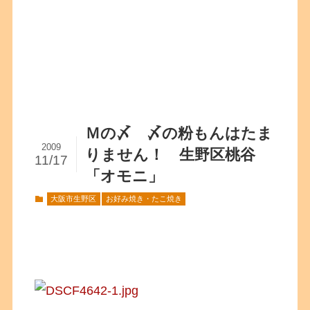
Ｍの〆 〆の粉もんはたま
2009
りません！ 生野区桃谷
11/17
「オモニ」
大阪市生野区
お好み焼き・たこ焼き