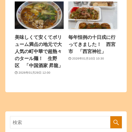
美味しくて安くてボリ
毎年恒例の十日戎に行
ューム満点の地元で大
ってきました！ 西宮
人気の町中華で超熱々
市 「西宮神社」
のタール麺！ 生野
2026年01月10日 10:30
区 「中国酒家 昇龍」
2026年01月29日 12:00