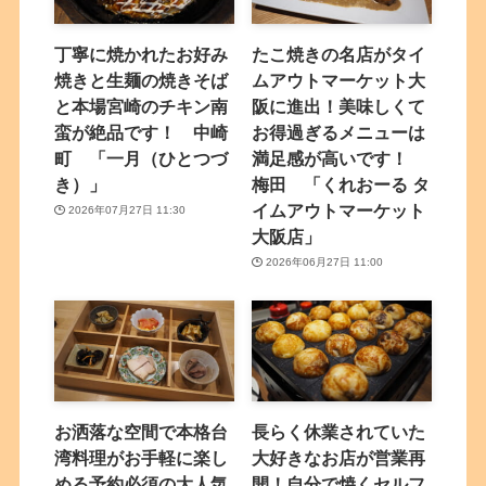
丁寧に焼かれたお好み
たこ焼きの名店がタイ
焼きと生麺の焼きそば
ムアウトマーケット大
と本場宮崎のチキン南
阪に進出！美味しくて
蛮が絶品です！ 中崎
お得過ぎるメニューは
町 「一月（ひとつづ
満足感が高いです！
き）」
梅田 「くれおーる タ
イムアウトマーケット
2026年07月27日 11:30
大阪店」
2026年06月27日 11:00
お洒落な空間で本格台
長らく休業されていた
湾料理がお手軽に楽し
大好きなお店が営業再
める予約必須の大人気
開！自分で焼くセルフ