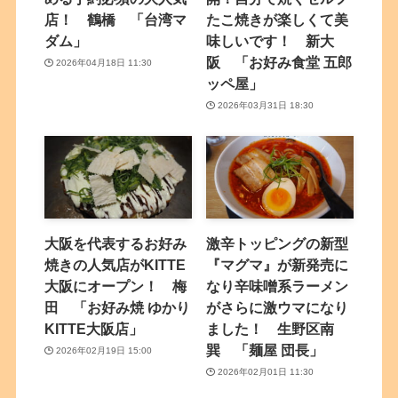
店！ 鶴橋 「台湾マ
たこ焼きが楽しくて美
ダム」
味しいです！ 新大
阪 「お好み食堂 五郎
2026年04月18日 11:30
ッペ屋」
2026年03月31日 18:30
大阪を代表するお好み
激辛トッピングの新型
焼きの人気店がKITTE
『マグマ』が新発売に
大阪にオープン！ 梅
なり辛味噌系ラーメン
田 「お好み焼 ゆかり
がさらに激ウマになり
KITTE大阪店」
ました！ 生野区南
巽 「麺屋 団長」
2026年02月19日 15:00
2026年02月01日 11:30