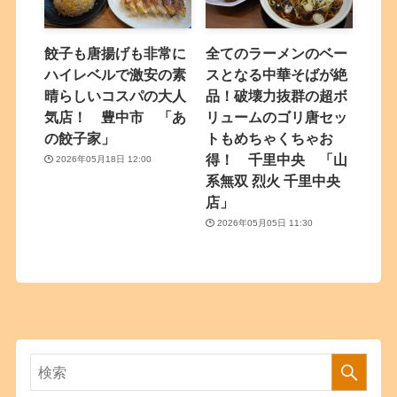
餃子も唐揚げも非常に
全てのラーメンのベー
ハイレベルで激安の素
スとなる中華そばが絶
晴らしいコスパの大人
品！破壊力抜群の超ボ
気店！ 豊中市 「あ
リュームのゴリ唐セッ
の餃子家」
トもめちゃくちゃお
得！ 千里中央 「山
2026年05月18日 12:00
系無双 烈火 千里中央
店」
2026年05月05日 11:30