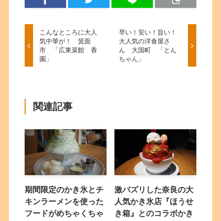
こんなところに大人
早い！安い！旨い！
気中華が！ 箕面
大人気の洋食屋さ
市 「広東菜館 香
ん 大国町 「とん
園」
ちゃん」
関連記事
期間限定のかき氷とチ
激バズリした奈良の大
キンラーメンを使った
人気かき氷店『ほうせ
フードがめちゃくちゃ
き箱』とのコラボかき