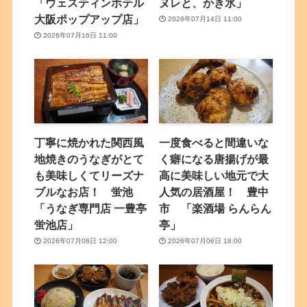
「ウェスティンホテル
ヌレと、かき氷」
大阪ポップアップ店」
2026年07月14日 11:00
2026年07月16日 11:00
丁寧に焼かれた関西風
一度食べると間違いな
地焼きのうなぎがとて
く癖になる唐揚げが最
も美味しくてリーズナ
高に美味しい地元で大
ブルなお店！ 蛍池
人気の居酒屋！ 豊中
「うなぎ専門店 一豊亭
市 「楽酒場 らんらん
蛍池店」
亭」
2026年07月08日 12:00
2026年07月06日 18:00