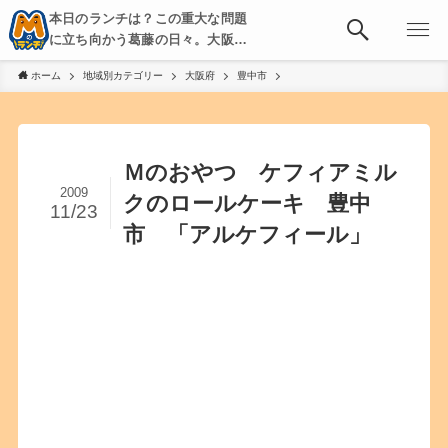
本日のランチは？この重大な問題
に立ち向かう葛藤の日々。大阪・
京都・神戸を中心とした食べ歩
ホーム
地域別カテゴリー
大阪府
豊中市
き、飲み歩きを綴る。
Ｍのおやつ ケフィアミル
2009
クのロールケーキ 豊中
11/23
市 「アルケフィール」