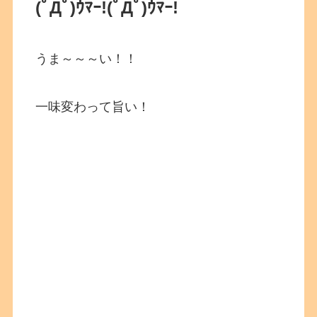
(ﾟДﾟ)ｳﾏｰ!
(ﾟДﾟ)ｳﾏｰ!
うま～～～い！！
一味変わって旨い！