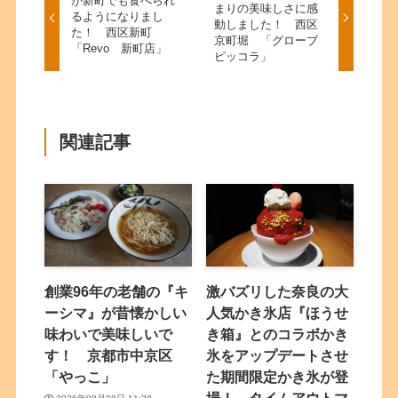
が新町でも食べられ
まりの美味しさに感
るようになりまし
動しました！ 西区
た！ 西区新町
京町堀 「グローブ
「Revo 新町店」
ピッコラ」
関連記事
創業96年の老舗の『キ
激バズリした奈良の大
ーシマ』が昔懐かしい
人気かき氷店『ほうせ
味わいで美味しいで
き箱』とのコラボかき
す！ 京都市中京区
氷をアップデートさせ
「やっこ」
た期間限定かき氷が登