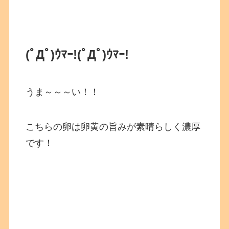
(ﾟДﾟ)ｳﾏｰ!
(ﾟДﾟ)ｳﾏｰ!
うま～～～い！！
こちらの卵は卵黄の旨みが素晴らしく濃厚
です！