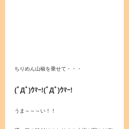
ちりめん山椒を乗せて・・・
(ﾟДﾟ)ｳﾏｰ!
(ﾟДﾟ)ｳﾏｰ!
うま～～～い！！