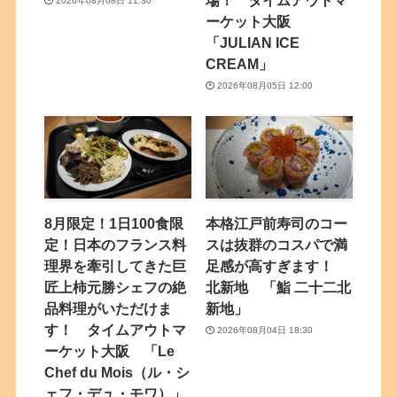
場！ タイムアウトマ
2026年08月08日 11:30
ーケット大阪
「JULIAN ICE
CREAM」
2026年08月05日 12:00
8月限定！1日100食限
本格江戸前寿司のコー
定！日本のフランス料
スは抜群のコスパで満
理界を牽引してきた巨
足感が高すぎます！
匠上柿元勝シェフの絶
北新地 「鮨 二十二北
品料理がいただけま
新地」
す！ タイムアウトマ
2026年08月04日 18:30
ーケット大阪 「Le
Chef du Mois（ル・シ
ェフ・デュ・モワ）」