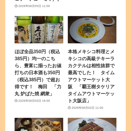
2026年08月05日 11:00
ほぼ全品350円（税込
本格メキシコ料理とメ
385円）均一のこち
キシコの高級テキーラ
ら、豊富に揃ったお値
カクテルは相性抜群で
打ちの日本酒も350円
最高でした！ タイム
（税込385円）で超お
アウトマーケット大
得です！ 梅田 「力
阪 「覇王樹タケリア
丸 炉ばた焼 網衆」
タイムアウトマーケッ
ト大阪店」
2026年08月03日 16:00
2026年08月02日 11:00