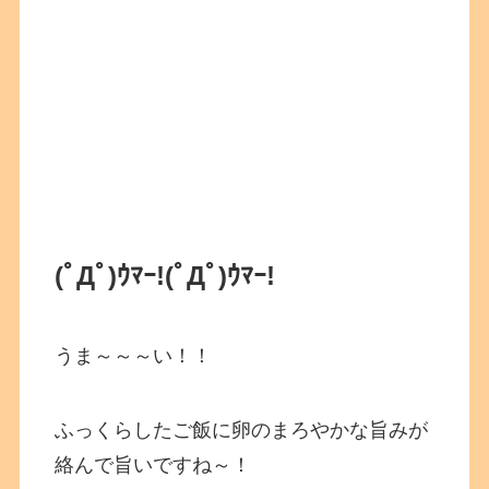
(ﾟДﾟ)ｳﾏｰ!
(ﾟДﾟ)ｳﾏｰ!
うま～～～い！！
ふっくらしたご飯に卵のまろやかな旨みが
絡んで旨いですね～！