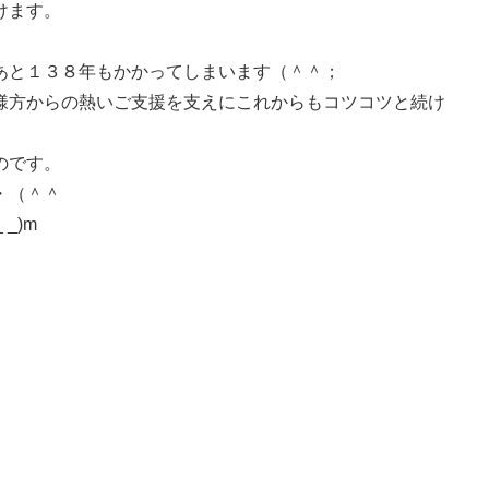
けます。
あと１３８年もかかってしまいます（＾＾；
様方からの熱いご支援を支えにこれからもコツコツと続け
のです。
・（＾＾
_)m