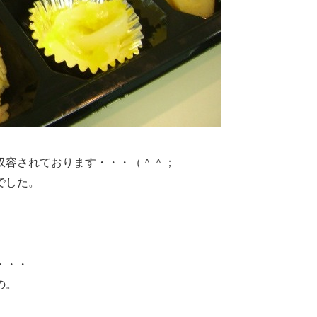
収容されております・・・（＾＾；
でした。
・・・
の。