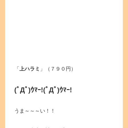
「
上ハラミ
」（７９０円）
(ﾟДﾟ)ｳﾏｰ!(ﾟДﾟ)ｳﾏｰ!
うま～～～い！！