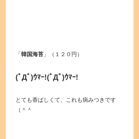
「
韓国海苔
」（１２０円）
(ﾟДﾟ)ｳﾏｰ!(ﾟДﾟ)ｳﾏｰ!
とても香ばしくて、これも病みつきです
（＾＾