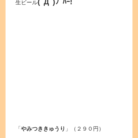
(ﾟДﾟ)ﾌﾟﾊｰ!
生ビール
「
やみつききゅうり
」（２９０円）