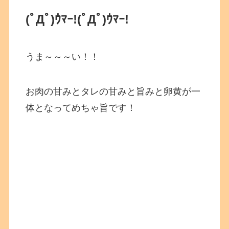
(ﾟДﾟ)ｳﾏｰ!(ﾟДﾟ)ｳﾏｰ!
うま～～～い！！
お肉の甘みとタレの甘みと旨みと卵黄が一
体となってめちゃ旨です！