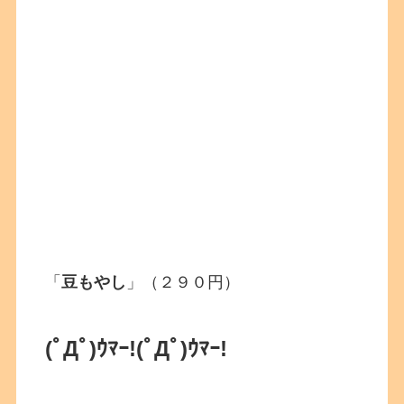
「
豆もやし
」（２９０円）
(ﾟДﾟ)ｳﾏｰ!(ﾟДﾟ)ｳﾏｰ!