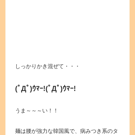
しっかりかき混ぜて・・・
(ﾟДﾟ)ｳﾏｰ!(ﾟДﾟ)ｳﾏｰ!
うま～～～い！！
麺は腰が強力な韓国風で、病みつき系のタ