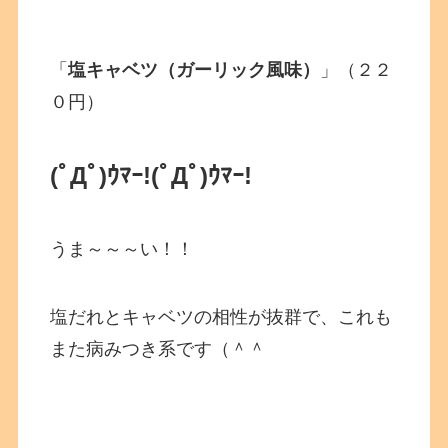
「
塩キャベツ（ガーリック風味）
」（２２
０円）
(ﾟДﾟ)ｳﾏｰ!(ﾟДﾟ)ｳﾏｰ!
うま～～～い！！
塩だれとキャベツの相性が抜群で、これも
また病みつき系です（＾＾