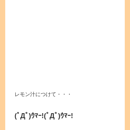
レモン汁につけて・・・
(ﾟДﾟ)ｳﾏｰ!(ﾟДﾟ)ｳﾏｰ!