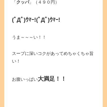
「
クッパ
」（４９０円）
(ﾟДﾟ)ｳﾏｰ!(ﾟДﾟ)ｳﾏｰ!
うま～～～い！！
スープに深いコクがあってめちゃくちゃ旨
い！
大満足！！
お腹いっぱい