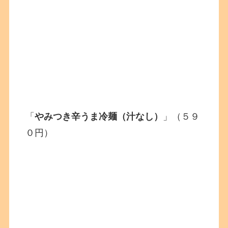
「
やみつき辛うま冷麺（汁なし）
」（５９
０円）