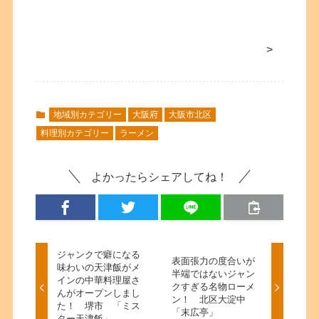
>
地域別カテゴリー
大阪府
大阪市北区
料理別カテゴリー
ラーメン
よかったらシェアしてね！
ジャンクで癖になる
表面張力の度合いが
味わいの天津飯がメ
半端ではないジャン
インの中華料理屋さ
クすぎる名物ローメ
んがオープンしまし
ン！ 北区大淀中
た！ 堺市 「ミス
「末広亭」
ター天津飯」