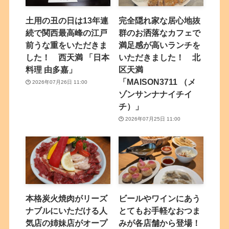
土用の丑の日は13年連
完全隠れ家な居心地抜
続で関西最高峰の江戸
群のお洒落なカフェで
前うな重をいただきま
満足感が高いランチを
した！ 西天満 「日本
いただきました！ 北
料理 由多嘉」
区天満
「MAISON3711 （メ
2026年07月26日 11:00
ゾンサンナナイチイ
チ）」
2026年07月25日 11:00
本格炭火焼肉がリーズ
ビールやワインにあう
ナブルにいただける人
とてもお手軽なおつま
気店の姉妹店がオープ
みが各店舗から登場！