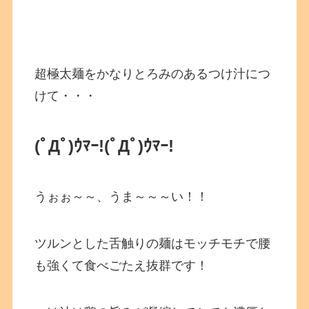
超極太麺をかなりとろみのあるつけ汁につ
けて・・・
(ﾟДﾟ)ｳﾏｰ!(ﾟДﾟ)ｳﾏｰ!
うぉぉ～～、うま～～～い！！
ツルンとした舌触りの麺はモッチモチで腰
も強くて食べごたえ抜群です！