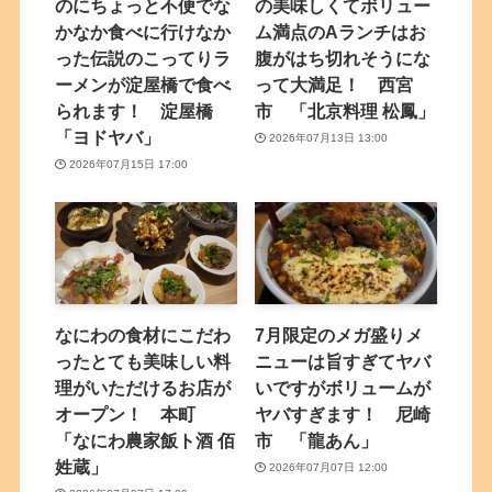
のにちょっと不便でな
の美味しくてボリュー
かなか食べに行けなか
ム満点のAランチはお
った伝説のこってりラ
腹がはち切れそうにな
ーメンが淀屋橋で食べ
って大満足！ 西宮
られます！ 淀屋橋
市 「北京料理 松鳳」
「ヨドヤバ」
2026年07月13日 13:00
2026年07月15日 17:00
なにわの食材にこだわ
7月限定のメガ盛りメ
ったとても美味しい料
ニューは旨すぎてヤバ
理がいただけるお店が
いですがボリュームが
オープン！ 本町
ヤバすぎます！ 尼崎
「なにわ農家飯ト酒 佰
市 「龍あん」
姓蔵」
2026年07月07日 12:00