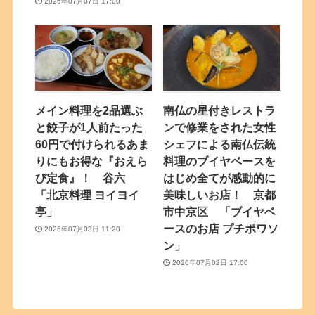
2026年07月07日 17:00
メイン料理を2品選ぶ
南仏の星付きレストラ
と餃子が1人前たった
ンで修業をされた女性
60円で付けられるあま
シェフによる南仏伝統
りにもお得な『おえら
料理のブイヤベースを
び定食』！ 谷六
はじめ全てが感動的に
「北京料理 ヨイヨイ
美味しいお店！ 京都
亭」
市中京区 「ブイヤベ
ースのお店 プチポワソ
2026年07月03日 11:20
ン」
2026年07月02日 17:00