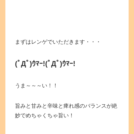
まずはレンゲでいただきます・・・
(ﾟДﾟ)ｳﾏｰ!(ﾟДﾟ)ｳﾏｰ!
うま～～～い！！
旨みと甘みと辛味と痺れ感のバランスが絶
妙でめちゃくちゃ旨い！