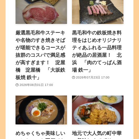
厳選黒毛和牛ステーキ
黒毛和牛の鉄板焼き料
や名物のすき焼きそば
理をはじめオリジナリ
が堪能できるコースが
ティあふれる一品料理
抜群のコスパで満足感
が絶品の居酒屋！ 北
が高すぎます！ 淀屋
浜 「肉のてっぱん酒
橋 淀屋橋 「大坂鉄
場 鉄一」
板焼 鉄十」
2026年07月23日 17:00
2026年08月01日 17:00
めちゃくちゃ美味しい
地元で大人気の町中華