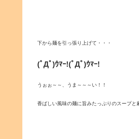
下から麺を引っ張り上げて・・・
(ﾟДﾟ)ｳﾏｰ!(ﾟДﾟ)ｳﾏｰ!
うぉぉ～～、うま～～～い！！
香ばしい風味の麺に旨みたっぷりのスープと