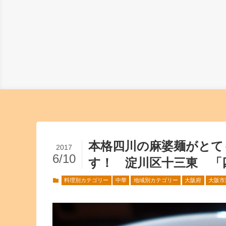
本格四川の麻婆麺がとて
2017
6/10
す！ 淀川区十三東 「
料理別カテゴリー
中華
地域別カテゴリー
大阪府
大阪市