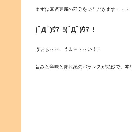
まずは麻婆豆腐の部分をいただきます・・・
(ﾟДﾟ)ｳﾏｰ!(ﾟДﾟ)ｳﾏｰ!
うぉぉ～～、うま～～～い！！
旨みと辛味と痺れ感のバランスが絶妙で、本