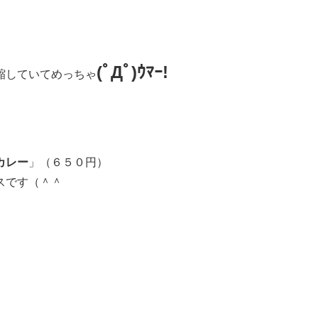
(ﾟДﾟ)ｳﾏｰ!
縮していてめっちゃ
カレー
」（６５０円）
スです（＾＾