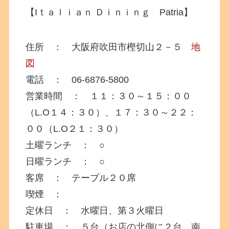
【Iｔａｌｉａｎ Ｄｉｎｉｎｇ Patria】
住所 ： 大阪府吹田市樫切山２－５
地
図
電話 ： 06-6876-5800
営業時間 ： １１：３０～１５：００
（L.O１４：３０）、１７：３０～２２：
００（L.O２１：３０）
土曜ランチ ： ○
日曜ランチ ： ○
客席 ： テーブル２０席
喫煙 ：
定休日 ： 水曜日、第３火曜日
駐車場 ： ５台（お店の北側に２台、南