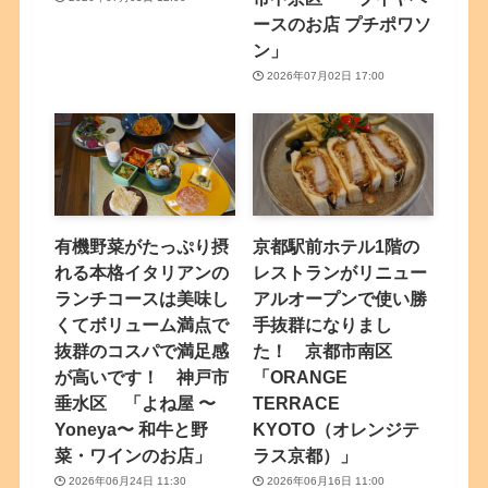
ースのお店 プチポワソ
ン」
2026年07月02日 17:00
有機野菜がたっぷり摂
京都駅前ホテル1階の
れる本格イタリアンの
レストランがリニュー
ランチコースは美味し
アルオープンで使い勝
くてボリューム満点で
手抜群になりまし
抜群のコスパで満足感
た！ 京都市南区
が高いです！ 神戸市
「ORANGE
垂水区 「よね屋 〜
TERRACE
Yoneya〜 和牛と野
KYOTO（オレンジテ
菜・ワインのお店」
ラス京都）」
2026年06月24日 11:30
2026年06月16日 11:00