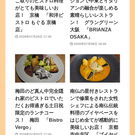
こ取りのビストロ料理
ションで中東とイタリ
がとても美味しいお
アンの融合が楽しめる
店！ 京橋 「和洋ビ
素晴らしいレストラ
ストロ もぐる 京橋
ン！ グラングリーン
店」
大阪 「BRIANZA
OSAKA」
2026年07月26日 17:00
2026年07月08日 18:00
梅田のど真ん中完全隠
南仏の星付きレストラ
れ家のビストロでいた
ンで修業をされた女性
だくお得過ぎる土日祝
シェフによる南仏伝統
限定のランチコー
料理のブイヤベースを
ス！ 梅田 「Bistro
はじめ全てが感動的に
Vergo」
美味しいお店！ 京都
市中京区 「ブイヤベ
2026年07月05日 12:00