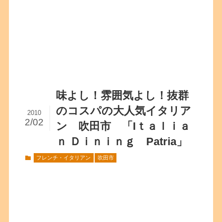
味よし！雰囲気よし！抜群
のコスパの大人気イタリア
2010
2/02
ン 吹田市 「Iｔａｌｉａ
ｎ Ｄｉｎｉｎｇ Patria」
フレンチ・イタリアン
吹田市