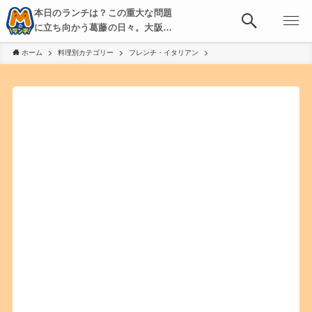
本日のランチは？この重大な問題
に立ち向かう葛藤の日々。大阪・
京都・神戸を中心とした食べ歩
ホーム
料理別カテゴリー
フレンチ・イタリアン
き、飲み歩きを綴る。