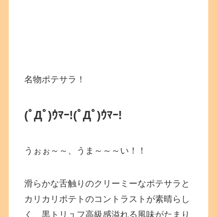
名物ポテサラ！
(ﾟДﾟ)ｳﾏｰ!(ﾟДﾟ)ｳﾏｰ!
うぉぉ～～、うま～～～い！！
滑らかな舌触りのクリーミーなポテサラと
カリカリポテトのコントラストが素晴らし
く、黒トリュフ高級感溢れる風味がたまり