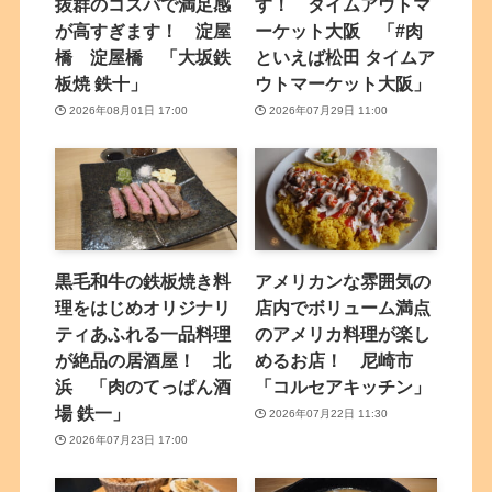
抜群のコスパで満足感
す！ タイムアウトマ
が高すぎます！ 淀屋
ーケット大阪 「#肉
橋 淀屋橋 「大坂鉄
といえば松田 タイムア
板焼 鉄十」
ウトマーケット大阪」
2026年08月01日 17:00
2026年07月29日 11:00
黒毛和牛の鉄板焼き料
アメリカンな雰囲気の
理をはじめオリジナリ
店内でボリューム満点
ティあふれる一品料理
のアメリカ料理が楽し
が絶品の居酒屋！ 北
めるお店！ 尼崎市
浜 「肉のてっぱん酒
「コルセアキッチン」
場 鉄一」
2026年07月22日 11:30
2026年07月23日 17:00