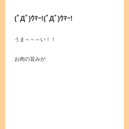
(ﾟДﾟ)ｳﾏｰ!(ﾟДﾟ)ｳﾏｰ!
うま～～～い！！
お肉の旨みが