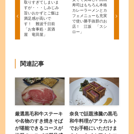
取りすぎてしまいま
寿司はもちろん本格
すが・・・しみじみ
カレーラーメンとカ
旨いおかずとご飯は
フェメニューも充実
満足感が高いで
で使い勝手抜群のお
す！ 難波千日前
店！ 江坂 「スシ
「お食事処・居酒
ロー」
屋 竜田屋」
関連記事
厳選黒毛和牛ステーキ
奈良で話題沸騰の黒毛
や名物のすき焼きそば
和牛料理がアラカルト
が堪能できるコースが
でお手軽にいただけま