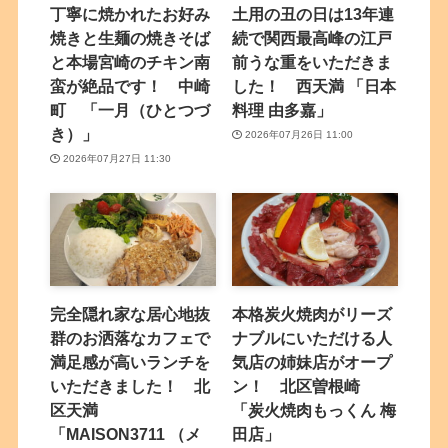
丁寧に焼かれたお好み
土用の丑の日は13年連
焼きと生麺の焼きそば
続で関西最高峰の江戸
と本場宮崎のチキン南
前うな重をいただきま
蛮が絶品です！ 中崎
した！ 西天満 「日本
町 「一月（ひとつづ
料理 由多嘉」
き）」
2026年07月26日 11:00
2026年07月27日 11:30
完全隠れ家な居心地抜
本格炭火焼肉がリーズ
群のお洒落なカフェで
ナブルにいただける人
満足感が高いランチを
気店の姉妹店がオープ
いただきました！ 北
ン！ 北区曽根崎
区天満
「炭火焼肉もっくん 梅
「MAISON3711 （メ
田店」