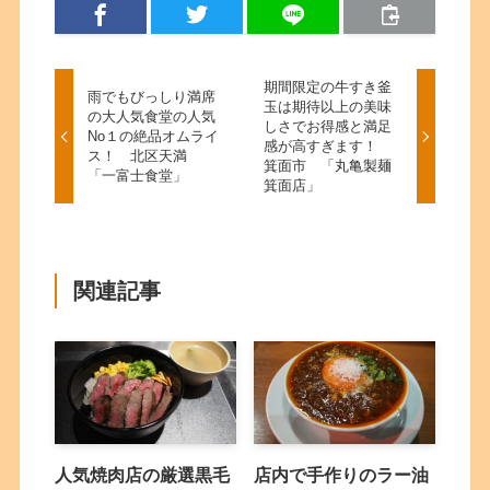
期間限定の牛すき釜
雨でもびっしり満席
玉は期待以上の美味
の大人気食堂の人気
しさでお得感と満足
No１の絶品オムライ
感が高すぎます！
ス！ 北区天満
箕面市 「丸亀製麺
「一富士食堂」
箕面店」
関連記事
人気焼肉店の厳選黒毛
店内で手作りのラー油