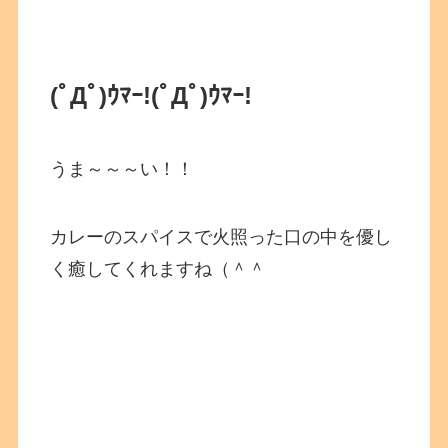
(ﾟДﾟ)ｳﾏｰ!(ﾟДﾟ)ｳﾏｰ!
うま～～～い！！
カレーのスパイスで火照った口の中を優し
く癒してくれますね（＾＾