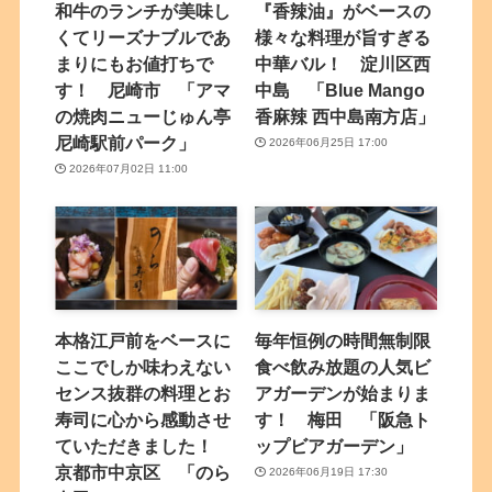
和牛のランチが美味し
『香辣油』がベースの
くてリーズナブルであ
様々な料理が旨すぎる
まりにもお値打ちで
中華バル！ 淀川区西
す！ 尼崎市 「アマ
中島 「Blue Mango
の焼肉ニューじゅん亭
香麻辣 西中島南方店」
尼崎駅前パーク」
2026年06月25日 17:00
2026年07月02日 11:00
本格江戸前をベースに
毎年恒例の時間無制限
ここでしか味わえない
食べ飲み放題の人気ビ
センス抜群の料理とお
アガーデンが始まりま
寿司に心から感動させ
す！ 梅田 「阪急ト
ていただきました！
ップビアガーデン」
京都市中京区 「のら
2026年06月19日 17:30