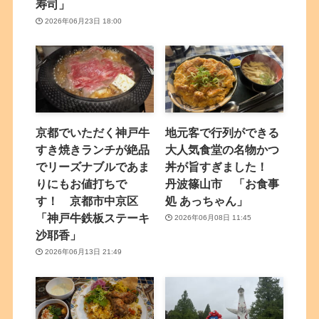
寿司」
2026年06月23日 18:00
京都でいただく神戸牛
地元客で行列ができる
すき焼きランチが絶品
大人気食堂の名物かつ
でリーズナブルであま
丼が旨すぎました！
りにもお値打ちで
丹波篠山市 「お食事
す！ 京都市中京区
処 あっちゃん」
「神戸牛鉄板ステーキ
2026年06月08日 11:45
沙耶香」
2026年06月13日 21:49