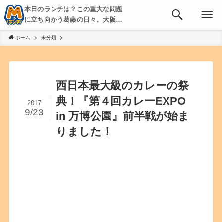
本日のランチは？この重大な問題
に立ち向かう葛藤の日々。大阪・
京都・神戸を中心とした食べ歩
ホーム
未分類
き、飲み歩きを綴る。
西日本最大級のカレーの祭
典！『第４回カレーEXPO
2017
9/23
in 万博公園』前半戦が始ま
りました！