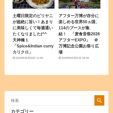
土曜日限定のビリヤニ
アフター万博が存分に
が超絶に旨い！あまり
楽しめる世界50ヵ国、
に美味しくて毎週通い
114のブースが集
たくなりました(^^
結！ 「麦食音祭2026
天神橋１
アフターEXPO」 ＠
「Spice&Indian curry
万博記念公園お祭り広
カリクロ」
場
2026年06月06日 12:00
2026年05月01日 09:30
カテゴリー