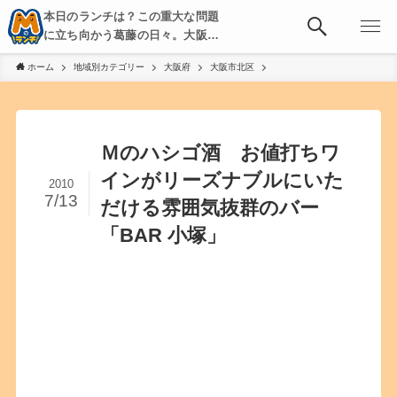
本日のランチは？この重大な問題
に立ち向かう葛藤の日々。大阪・
京都・神戸を中心とした食べ歩
ホーム
地域別カテゴリー
大阪府
大阪市北区
き、飲み歩きを綴る。
Ｍのハシゴ酒 お値打ちワ
インがリーズナブルにいた
2010
7/13
だける雰囲気抜群のバー
「BAR 小塚」