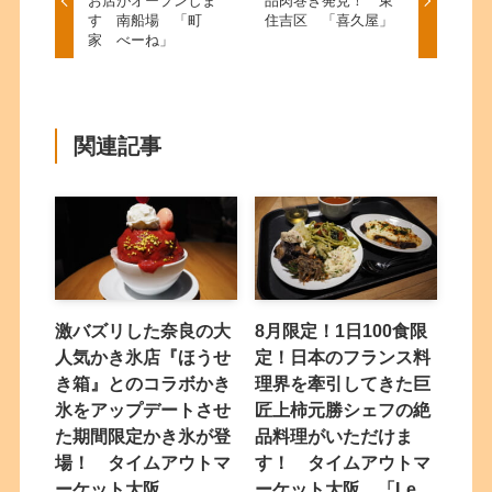
お店がオープンしま
品肉巻き発見！ 東
す 南船場 「町
住吉区 「喜久屋」
家 べーね」
関連記事
激バズリした奈良の大
8月限定！1日100食限
人気かき氷店『ほうせ
定！日本のフランス料
き箱』とのコラボかき
理界を牽引してきた巨
氷をアップデートさせ
匠上柿元勝シェフの絶
た期間限定かき氷が登
品料理がいただけま
場！ タイムアウトマ
す！ タイムアウトマ
ーケット大阪
ーケット大阪 「Le