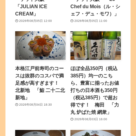
「JULIAN ICE
Chef du Mois（ル・シ
CREAM」
ェフ・デュ・モワ）」
2026年08月05日 12:00
2026年08月05日 11:00
本格江戸前寿司のコー
ほぼ全品350円（税込
スは抜群のコスパで満
385円）均一のこち
足感が高すぎます！
ら、豊富に揃ったお値
北新地 「鮨 二十二北
打ちの日本酒も350円
新地」
（税込385円）で超お
得です！ 梅田 「力
2026年08月04日 18:30
丸 炉ばた焼 網衆」
2026年08月03日 16:00