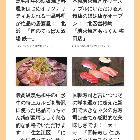
黒毛和牛の鉄板焼き料
本格炭火焼肉がリーズ
理をはじめオリジナリ
ナブルにいただける人
ティあふれる一品料理
気店の姉妹店がオープ
が絶品の居酒屋！ 北
ン！ 北区曽根崎
浜 「肉のてっぱん酒
「炭火焼肉もっくん 梅
場 鉄一」
田店」
2026年07月23日 17:00
2026年07月22日 17:00
最高級黒毛和牛の山形
回転寿司と言いつつそ
牛の特上カルビを贅沢
の域を遥かに超えた新
に使った絶品てっちゃ
鮮で大きなネタのお寿
ん鍋が素晴らしく良心
司は全てが感動的な美
的な価格でいただけま
味しさです！ 天王
す！ 住之江区 「に
寺 「回転寿し 仁 あ
したにテッチャン鍋」
べのハルカスダイニン