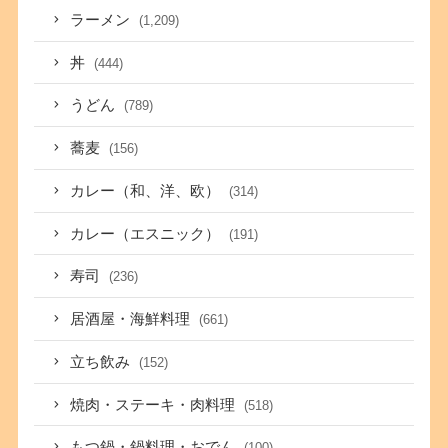
ラーメン
(1,209)
丼
(444)
うどん
(789)
蕎麦
(156)
カレー（和、洋、欧）
(314)
カレー（エスニック）
(191)
寿司
(236)
居酒屋・海鮮料理
(661)
立ち飲み
(152)
焼肉・ステーキ・肉料理
(518)
もつ鍋・鍋料理・おでん
(100)