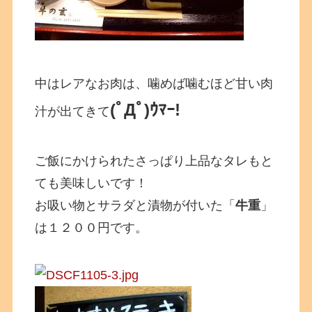
中はレアなお肉は、噛めば噛むほど甘い肉
(ﾟДﾟ)ｳﾏｰ!
汁が出てきて
ご飯にかけられたさっぱり上品なタレもと
ても美味しいです！
お吸い物とサラダと漬物が付いた「
牛重
」
は１２００円です。