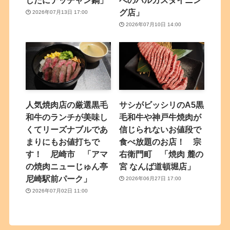
グ店」
2026年07月13日 17:00
2026年07月10日 14:00
人気焼肉店の厳選黒毛
サシがビッシリのA5黒
和牛のランチが美味し
毛和牛や神戸牛焼肉が
くてリーズナブルであ
信じられないお値段で
まりにもお値打ちで
食べ放題のお店！ 宗
す！ 尼崎市 「アマ
右衛門町 「焼肉 麓の
の焼肉ニューじゅん亭
宮 なんば道頓堀店」
尼崎駅前パーク」
2026年06月27日 17:00
2026年07月02日 11:00