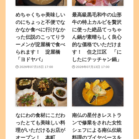
めちゃくちゃ美味しい
最高級黒毛和牛の山形
のにちょっと不便でな
牛の特上カルビを贅沢
かなか食べに行けなか
に使った絶品てっちゃ
った伝説のこってりラ
ん鍋が素晴らしく良心
ーメンが淀屋橋で食べ
的な価格でいただけま
られます！ 淀屋橋
す！ 住之江区 「に
「ヨドヤバ」
したにテッチャン鍋」
2026年07月15日 17:00
2026年07月13日 17:00
なにわの食材にこだわ
南仏の星付きレストラ
ったとても美味しい料
ンで修業をされた女性
理がいただけるお店が
シェフによる南仏伝統
オープン！ 本町
料理のブイヤベースを