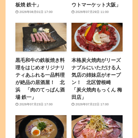
板焼 鉄十」
ウトマーケット大阪」
2026年08月01日 17:00
2026年07月29日 11:00
黒毛和牛の鉄板焼き料
本格炭火焼肉がリーズ
理をはじめオリジナリ
ナブルにいただける人
ティあふれる一品料理
気店の姉妹店がオープ
が絶品の居酒屋！ 北
ン！ 北区曽根崎
浜 「肉のてっぱん酒
「炭火焼肉もっくん 梅
場 鉄一」
田店」
2026年07月23日 17:00
2026年07月22日 17:00