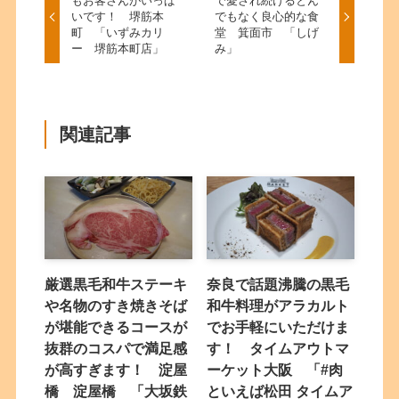
もお客さんがいっぱ
で愛され続けるとん
いです！ 堺筋本
でもなく良心的な食
町 「いずみカリ
堂 箕面市 「しげ
ー 堺筋本町店」
み」
関連記事
厳選黒毛和牛ステーキ
奈良で話題沸騰の黒毛
や名物のすき焼きそば
和牛料理がアラカルト
が堪能できるコースが
でお手軽にいただけま
抜群のコスパで満足感
す！ タイムアウトマ
が高すぎます！ 淀屋
ーケット大阪 「#肉
橋 淀屋橋 「大坂鉄
といえば松田 タイムア