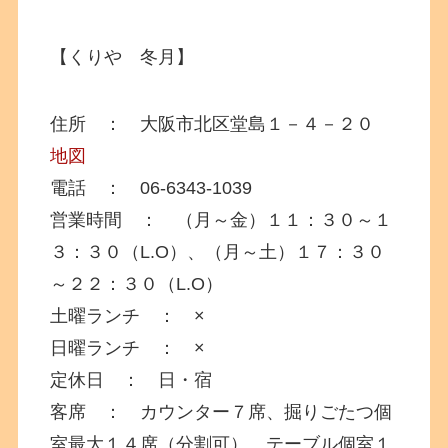
【くりや 冬月】
住所 ： 大阪市北区堂島１－４－２０
地図
電話 ： 06-6343-1039
営業時間 ： （月～金）１１：３０～１
３：３０（L.O）、（月～土）１７：３０
～２２：３０（L.O）
土曜ランチ ： ×
日曜ランチ ： ×
定休日 ： 日・宿
客席 ： カウンター７席、掘りごたつ個
室最大１４席（分割可）、テーブル個室１