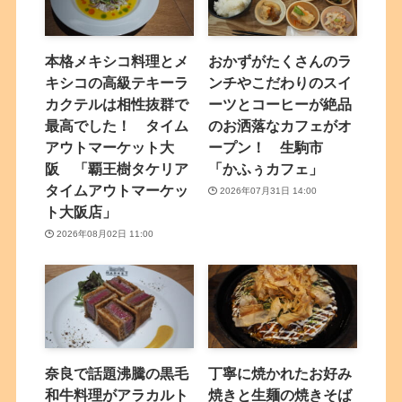
本格メキシコ料理とメ
おかずがたくさんのラ
キシコの高級テキーラ
ンチやこだわりのスイ
カクテルは相性抜群で
ーツとコーヒーが絶品
最高でした！ タイム
のお洒落なカフェがオ
アウトマーケット大
ープン！ 生駒市
阪 「覇王樹タケリア
「かふぅカフェ」
タイムアウトマーケッ
2026年07月31日 14:00
ト大阪店」
2026年08月02日 11:00
奈良で話題沸騰の黒毛
丁寧に焼かれたお好み
和牛料理がアラカルト
焼きと生麺の焼きそば