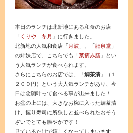
本日のランチは北新地にある和食のお店
「
くりや 冬月
」に行きました。
北新地の人気和食店「
月波
」、「
龍泉堂
」
の姉妹店で、こちらでも「
菜摘み膳
」とい
う人気ランチが食べられます。
さらにこちらのお店では、「
鯛茶漬
」（１
２００円）という大人気ランチがあり、今
日は念願叶って食べる事が出来ました！
お盆の上には、大きなお椀に入った鯛茶漬
け、握り寿司に所狭しと並べられたおそう
ざいでとても賑やかです！
見ているだけで嬉しくなってしまいます