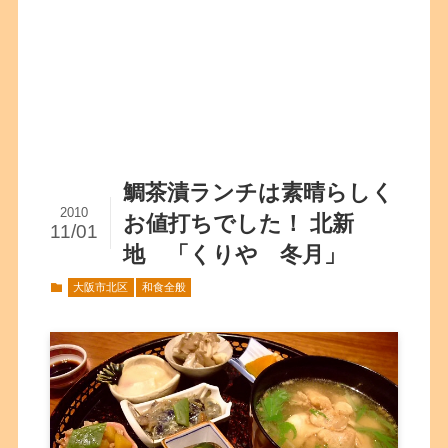
鯛茶漬ランチは素晴らしく
2010
お値打ちでした！ 北新
11/01
地 「くりや 冬月」
大阪市北区
和食全般