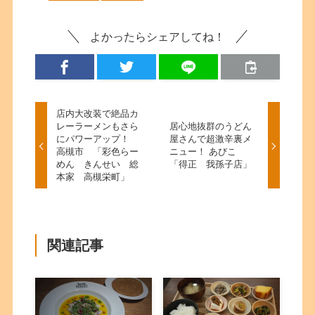
よかったらシェアしてね！
店内大改装で絶品カ
レーラーメンもさら
居心地抜群のうどん
にパワーアップ！
屋さんで超激辛裏メ
高槻市 「彩色らー
ニュー！ あびこ
めん きんせい 総
「得正 我孫子店」
本家 高槻栄町」
関連記事