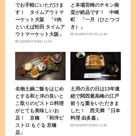
でお手軽にいただけま
と本場宮崎のチキン南
す！ タイムアウトマ
蛮が絶品です！ 中崎
ーケット大阪 「#肉
町 「一月（ひとつづ
といえば松田 タイムア
き）」
ウトマーケット大阪」
2026年07月27日 11:30
2026年07月29日 11:00
名物土鍋ご飯をはじめ
土用の丑の日は13年連
とする和と洋の良いと
続で関西最高峰の江戸
こ取りのビストロ料理
前うな重をいただきま
がとても美味しいお
した！ 西天満 「日本
店！ 京橋 「和洋ビ
料理 由多嘉」
ストロ もぐる 京橋
2026年07月26日 11:00
店」