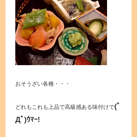
おそうざい各種・・・
(ﾟ
どれもこれも上品で高級感ある味付けで
Дﾟ)ｳﾏｰ!