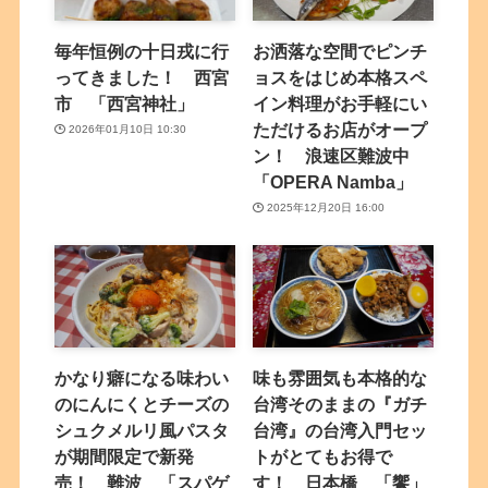
毎年恒例の十日戎に行
お洒落な空間でピンチ
ってきました！ 西宮
ョスをはじめ本格スペ
市 「西宮神社」
イン料理がお手軽にい
ただけるお店がオープ
2026年01月10日 10:30
ン！ 浪速区難波中
「OPERA Namba」
2025年12月20日 16:00
かなり癖になる味わい
味も雰囲気も本格的な
のにんにくとチーズの
台湾そのままの『ガチ
シュクメルリ風パスタ
台湾』の台湾入門セッ
が期間限定で新発
トがとてもお得で
売！ 難波 「スパゲ
す！ 日本橋 「饗」