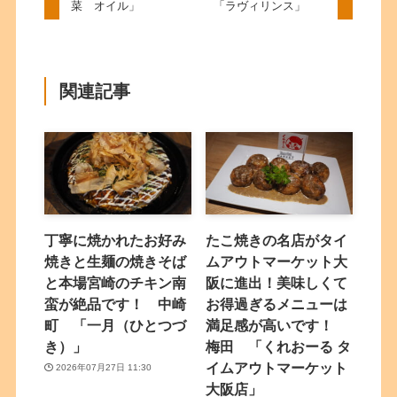
菜 オイル」
「ラヴィリンス」
関連記事
丁寧に焼かれたお好み
たこ焼きの名店がタイ
焼きと生麺の焼きそば
ムアウトマーケット大
と本場宮崎のチキン南
阪に進出！美味しくて
蛮が絶品です！ 中崎
お得過ぎるメニューは
町 「一月（ひとつづ
満足感が高いです！
き）」
梅田 「くれおーる タ
イムアウトマーケット
2026年07月27日 11:30
大阪店」