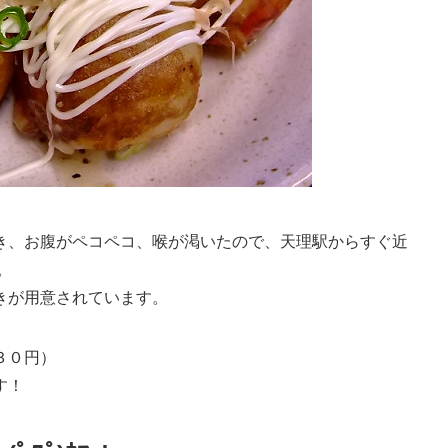
き、お腹がペコペコ、喉が渇いたので、天理駅からすぐ近
。
きが用意されています。
３０円）
す！