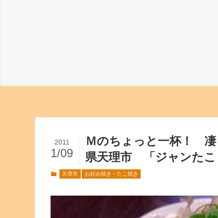
Ｍのちょっと一杯！ 
2011
1/09
県天理市 「ジャンたこ
天理市
お好み焼き・たこ焼き