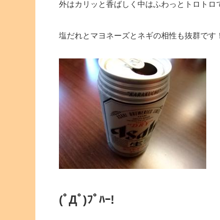
外はカリッと香ばしく中はふわっとトロトロ
塩だれとマヨネーズとネギの相性も抜群です
(ﾟДﾟ)ﾌﾟﾊｰ!