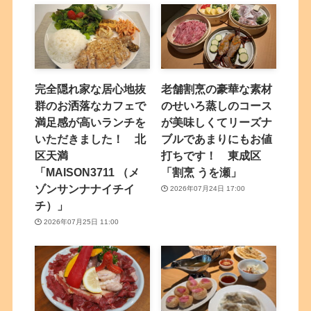
完全隠れ家な居心地抜
老舗割烹の豪華な素材
群のお洒落なカフェで
のせいろ蒸しのコース
満足感が高いランチを
が美味しくてリーズナ
いただきました！ 北
ブルであまりにもお値
区天満
打ちです！ 東成区
「MAISON3711 （メ
「割烹 うを瀬」
ゾンサンナナイチイ
2026年07月24日 17:00
チ）」
2026年07月25日 11:00