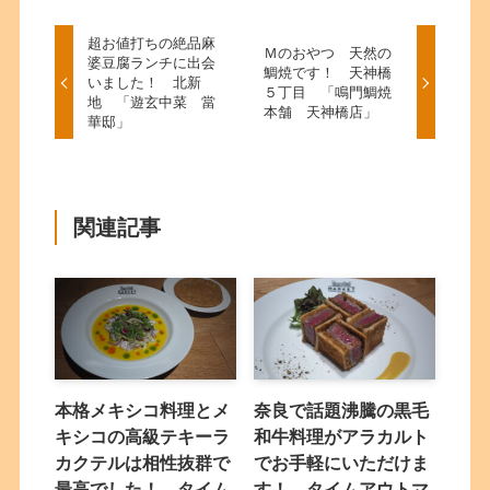
超お値打ちの絶品麻
Ｍのおやつ 天然の
婆豆腐ランチに出会
鯛焼です！ 天神橋
いました！ 北新
５丁目 「鳴門鯛焼
地 「遊玄中菜 當
本舗 天神橋店」
華邸」
関連記事
本格メキシコ料理とメ
奈良で話題沸騰の黒毛
キシコの高級テキーラ
和牛料理がアラカルト
カクテルは相性抜群で
でお手軽にいただけま
最高でした！ タイム
す！ タイムアウトマ