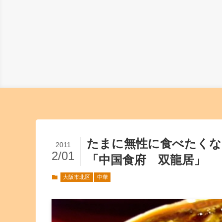
たまに無性に食べたく
2011
2/01
「中国食府 双龍居」
大阪市北区
中華