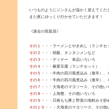
いつものようにジンさんが温かく迎えてくだ
また夜にゆっくり行かせていただきます！
《過去の双龍居》
その１
・・・ラーメンとやきめし（ランチセ
その２
・・・焼飯、タンタンメンなど
その３
・・・ディナー 単品いろいろ
その４
・・・麻婆豆腐（ランチセット）
その５
・・・牛肉の四川風煮込み（激辛）、
その６
・・・牛肉の四川風煮込み（激辛）、
その７
・・・大海老のマヨソース、その他い
その８
・・・上海蟹、その他いろいろ
その９
・・・日南もち豚と野菜の海鮮みそ炒
その１０
・・・大海老のマヨソース、その他