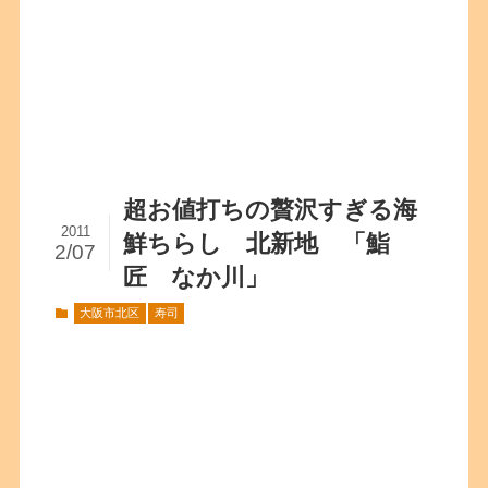
超お値打ちの贅沢すぎる海
2011
鮮ちらし 北新地 「鮨
2/07
匠 なか川」
大阪市北区
寿司