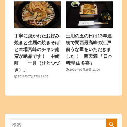
丁寧に焼かれたお好み
土用の丑の日は13年連
焼きと生麺の焼きそば
続で関西最高峰の江戸
と本場宮崎のチキン南
前うな重をいただきま
蛮が絶品です！ 中崎
した！ 西天満 「日本
町 「一月（ひとつづ
料理 由多嘉」
き）」
2026年07月26日 11:00
2026年07月27日 11:30