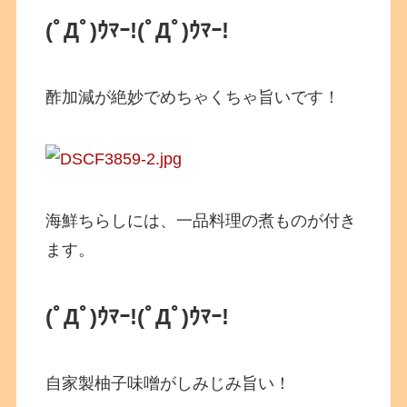
(ﾟДﾟ)ｳﾏｰ!
(ﾟДﾟ)ｳﾏｰ!
酢加減が絶妙でめちゃくちゃ旨いです！
海鮮ちらしには、一品料理の煮ものが付き
ます。
(ﾟДﾟ)ｳﾏｰ!
(ﾟДﾟ)ｳﾏｰ!
自家製柚子味噌がしみじみ旨い！