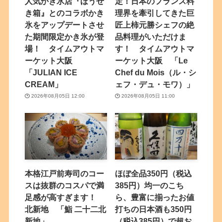
人気かき氷店『ほうせ
定！日本のフランス料
き箱』とのコラボかき
理界を牽引してきた巨
氷をアップデートさせ
匠上柿元勝シェフの絶
た期間限定かき氷が登
品料理がいただけま
場！ タイムアウトマ
す！ タイムアウトマ
ーケット大阪
ーケット大阪 「Le
「JULIAN ICE
Chef du Mois（ル・シ
CREAM」
ェフ・デュ・モワ）」
2026年08月05日 12:00
2026年08月05日 11:00
本格江戸前寿司のコー
ほぼ全品350円（税込
スは抜群のコスパで満
385円）均一のこち
足感が高すぎます！
ら、豊富に揃ったお値
北新地 「鮨 二十二北
打ちの日本酒も350円
新地」
（税込385円）で超お