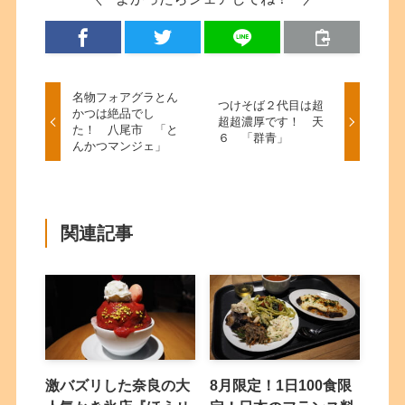
名物フォアグラとん
つけそば２代目は超
かつは絶品でし
超超濃厚です！ 天
た！ 八尾市 「と
６ 「群青」
んかつマンジェ」
関連記事
激バズリした奈良の大
8月限定！1日100食限