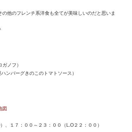
その他のフレンチ系洋食も全てが美味しいのだと思いま
＾
ロガノフ）
o特製ハンバーグきのこのトマトソース）
地図
O）、１７：００～２３：００（L.O２２：００）