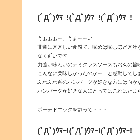
(ﾟДﾟ)ｳﾏｰ!(ﾟДﾟ)ｳﾏｰ!(ﾟДﾟ)ｳﾏｰ!
うぉぉぉ～、うま～～い！
非常に肉肉しい食感で、噛めば噛むほど肉汁
なく近いです！
力強い味わいのデミグラスソースもお肉の旨
こんなに美味しかったのか～！と感動してし
ふわふわ系のハンバーグが好きな方には向か
ハンバーグが好きな人にとってはこれはたま
ポーチドエッグを割って・・・
(ﾟДﾟ)ｳﾏｰ!(ﾟДﾟ)ｳﾏｰ!(ﾟДﾟ)ｳﾏｰ!