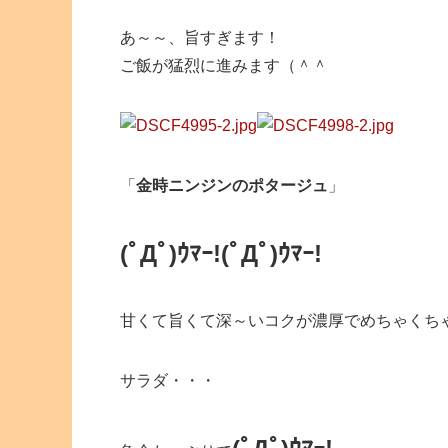
あ～～、旨すぎます！
ご飯が猛烈に進みます（＾＾
「
金時ニンジンのポタージュ
」
(ﾟДﾟ)ｳﾏｰ!(ﾟДﾟ)ｳﾏｰ!
甘くて旨くて深～いコクが濃厚でめちゃくち
サラダ・・・