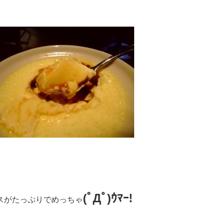
(ﾟДﾟ)ｳﾏｰ!
スがたっぷりでめっちゃ