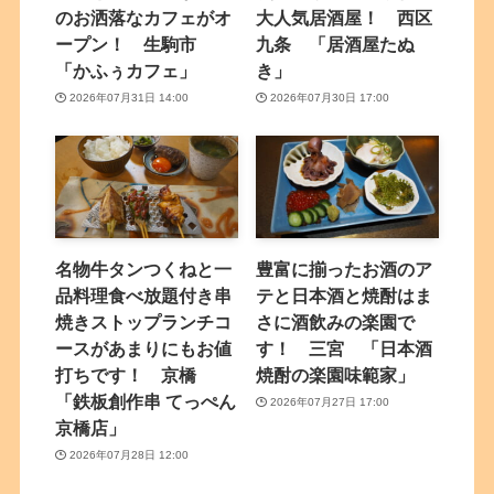
のお洒落なカフェがオ
大人気居酒屋！ 西区
ープン！ 生駒市
九条 「居酒屋たぬ
「かふぅカフェ」
き」
2026年07月31日 14:00
2026年07月30日 17:00
名物牛タンつくねと一
豊富に揃ったお酒のア
品料理食べ放題付き串
テと日本酒と焼酎はま
焼きストップランチコ
さに酒飲みの楽園で
ースがあまりにもお値
す！ 三宮 「日本酒
打ちです！ 京橋
焼酎の楽園味範家」
「鉄板創作串 てっぺん
2026年07月27日 17:00
京橋店」
2026年07月28日 12:00