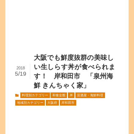
大阪でも鮮度抜群の美味し
い生しらす丼が食べられま
2018
5/19
す！ 岸和田市 「泉州海
鮮 きんちゃく家」
料理別カテゴリー
和食全般
丼
居酒屋・海鮮料理
地域別カテゴリー
大阪府
岸和田市