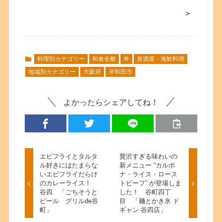
>
料理別カテゴリー
和食全般
丼
居酒屋・海鮮料理
地域別カテゴリー
大阪府
岸和田市
よかったらシェアしてね！
エビフライとタルタ
贅沢すぎる味わいの
ル好きにはたまらな
新メニュー “カルボ
いエビフライだらけ
ナ・ライス・ロース
のカレーライス！
トビーフ” が登場しま
谷四 「ごちそうと
した！ 谷町四丁
ビール グリルde谷
目 「麺とかき氷 ド
町」
ギャン 谷四店」