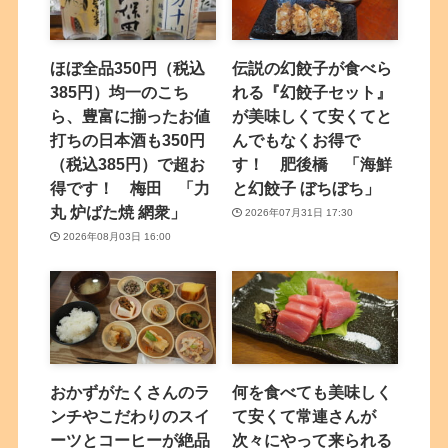
ほぼ全品350円（税込
伝説の幻餃子が食べら
385円）均一のこち
れる『幻餃子セット』
ら、豊富に揃ったお値
が美味しくて安くてと
打ちの日本酒も350円
んでもなくお得で
（税込385円）で超お
す！ 肥後橋 「海鮮
得です！ 梅田 「力
と幻餃子 ぼちぼち」
丸 炉ばた焼 網衆」
2026年07月31日 17:30
2026年08月03日 16:00
おかずがたくさんのラ
何を食べても美味しく
ンチやこだわりのスイ
て安くて常連さんが
ーツとコーヒーが絶品
次々にやって来られる