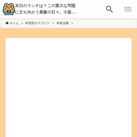
本日のランチは？この重大な問題
に立ち向かう葛藤の日々。大阪・
京都・神戸を中心とした食べ歩
ホーム
料理別カテゴリー
和食全般
き、飲み歩きを綴る。