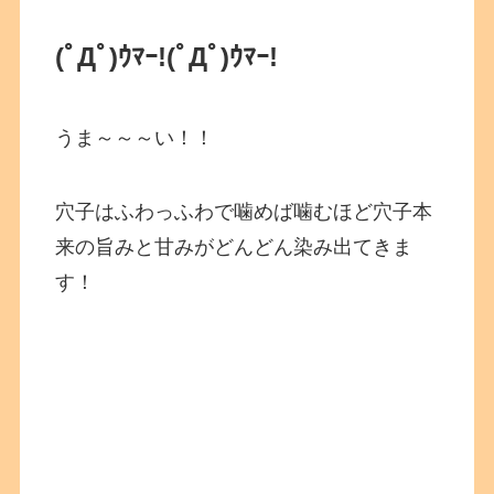
(ﾟДﾟ)ｳﾏｰ!
(ﾟДﾟ)ｳﾏｰ!
うま～～～い！！
穴子はふわっふわで噛めば噛むほど穴子本
来の旨みと甘みがどんどん染み出てきま
す！