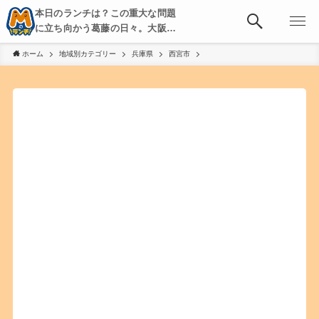
本日のランチは？この重大な問題
に立ち向かう葛藤の日々。大阪・
京都・神戸を中心とした食べ歩
ホーム
地域別カテゴリー
兵庫県
西宮市
き、飲み歩きを綴る。