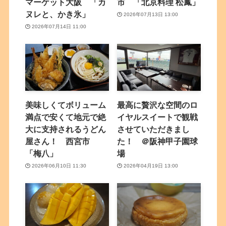
マーケット大阪 「カ
市 「北京料理 松鳳」
ヌレと、かき氷」
2026年07月13日 13:00
2026年07月14日 11:00
美味しくてボリューム
最高に贅沢な空間のロ
満点で安くて地元で絶
イヤルスイートで観戦
大に支持されるうどん
させていただきまし
屋さん！ 西宮市
た！ ＠阪神甲子園球
「梅八」
場
2026年06月10日 11:30
2026年04月19日 13:00