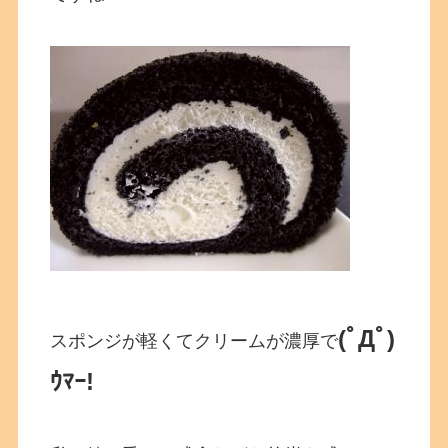
(ﾟДﾟ)
スポンジが軽くてクリームが濃厚で
ｳﾏｰ!