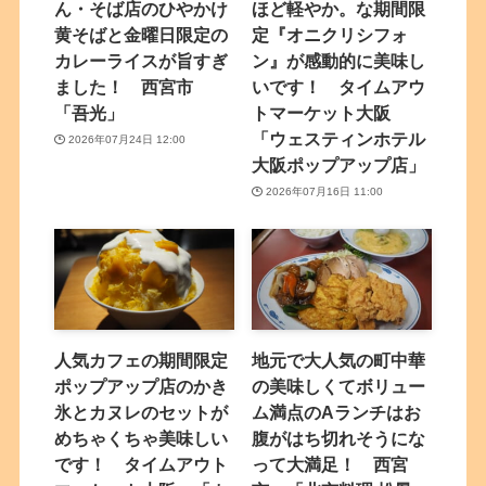
ん・そば店のひやかけ
ほど軽やか。な期間限
黄そばと金曜日限定の
定『オニクリシフォ
カレーライスが旨すぎ
ン』が感動的に美味し
ました！ 西宮市
いです！ タイムアウ
「吾光」
トマーケット大阪
「ウェスティンホテル
2026年07月24日 12:00
大阪ポップアップ店」
2026年07月16日 11:00
人気カフェの期間限定
地元で大人気の町中華
ポップアップ店のかき
の美味しくてボリュー
氷とカヌレのセットが
ム満点のAランチはお
めちゃくちゃ美味しい
腹がはち切れそうにな
です！ タイムアウト
って大満足！ 西宮