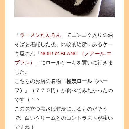
「
ラーメンたんろん
」でニンニク入りの油
そばを堪能した後、比較的近所にあるケー
キ屋さん「
NOIR et BLANC （ノアール エ
ブラン）
」にロールケーキを買いに行きま
した。
こちらのお店の名物「
極黒ロール（ハー
フ）
」（７７０円）が食べてみたかったの
です（＾＾
この際立つ黒さは竹炭によるものだそう
で、白いクリームとのコントラストが凄い
ですね！