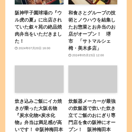
阪神甲子園球場の『ウ
和食さとグループの技
ル虎の夏』に出店され
術とノウハウを結集し
ていた叙々苑の絶品焼
たお惣菜とお弁当のお
肉弁当をいただきまし
店がオープン！ 堺
た！
市 「サトマルシェ
栂・美木多店」
2024年07月20日 16:00
2024年05月15日 12:00
炊き込みご飯にイカ焼
炊飯器メーカーが最強
きが乗った大阪名物
の炊飯器で炊いた炊き
『炭水化物×炭水化
立てご飯のおにぎり専
物』弁当は満足感が高
門店を食の阪神にオー
いです！ ＠阪神梅田本
プン！ 阪神梅田本