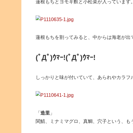
蓮根もちとヨモギ麩と小松菜が入っています
蓮根もちを割ってみると、中からは海老が出
(ﾟДﾟ)ｳﾏｰ!
(ﾟДﾟ)ｳﾏｰ!
しっかりと味が付いていて、あられやカラフ
「
造里
」
関鯖、ミナミマグロ、真鯛、穴子という、も