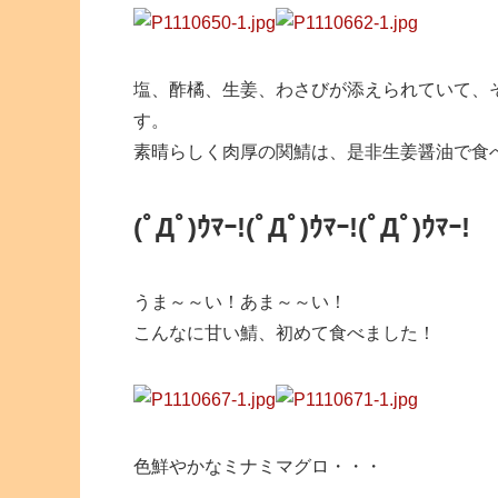
塩、酢橘、生姜、わさびが添えられていて、
す。
素晴らしく肉厚の関鯖は、是非生姜醤油で食
(ﾟДﾟ)ｳﾏｰ!
(ﾟДﾟ)ｳﾏｰ!
(ﾟДﾟ)ｳﾏｰ!
うま～～い！あま～～い！
こんなに甘い鯖、初めて食べました！
色鮮やかなミナミマグロ・・・