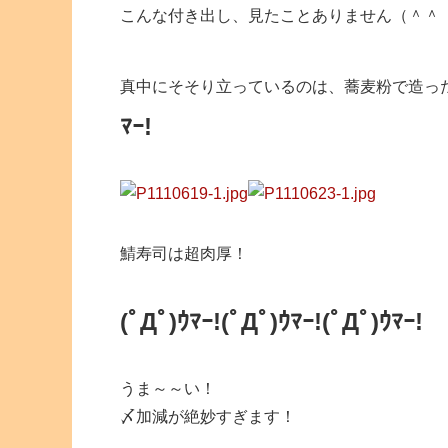
こんな付き出し、見たことありません（＾＾
真中にそそり立っているのは、蕎麦粉で造っ
ﾏｰ!
鯖寿司は超肉厚！
(ﾟДﾟ)ｳﾏｰ!
(ﾟДﾟ)ｳﾏｰ!
(ﾟДﾟ)ｳﾏｰ!
うま～～い！
〆加減が絶妙すぎます！