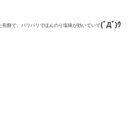
(ﾟДﾟ)ｳ
た煎餅で、パリパリでほんのり塩味が効いていて