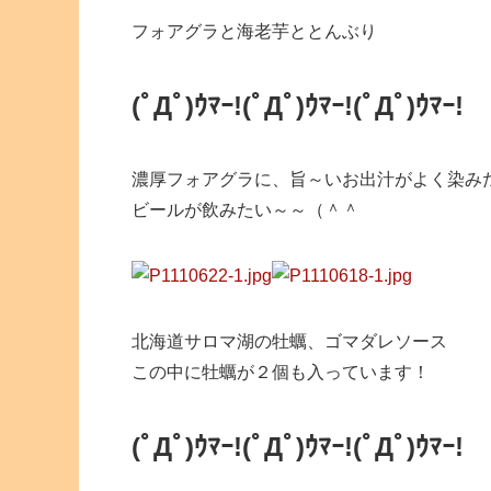
フォアグラと海老芋ととんぶり
(ﾟДﾟ)ｳﾏｰ!
(ﾟДﾟ)ｳﾏｰ!
(ﾟДﾟ)ｳﾏｰ!
濃厚フォアグラに、旨～いお出汁がよく染み
ビールが飲みたい～～（＾＾
北海道サロマ湖の牡蠣、ゴマダレソース
この中に牡蠣が２個も入っています！
(ﾟДﾟ)ｳﾏｰ!
(ﾟДﾟ)ｳﾏｰ!
(ﾟДﾟ)ｳﾏｰ!