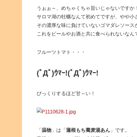
うぉぉ～、めちゃくちゃ旨いじゃないですか
サロマ湖の牡蠣なんて初めてですが、やや小
その濃厚な味に負けていないゴマダレソース
これをビールやお酒と共に食べられないなん
フルーツトマト・・・
(ﾟДﾟ)ｳﾏｰ!
(ﾟДﾟ)ｳﾏｰ!
びっくりするほど甘～い！
「
温物
」は「
蓮根もち蕎麦湯あん
」です。