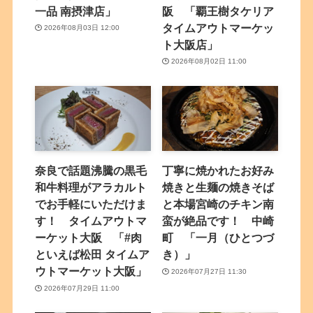
一品 南摂津店」
阪 「覇王樹タケリア
タイムアウトマーケッ
2026年08月03日 12:00
ト大阪店」
2026年08月02日 11:00
奈良で話題沸騰の黒毛
丁寧に焼かれたお好み
和牛料理がアラカルト
焼きと生麺の焼きそば
でお手軽にいただけま
と本場宮崎のチキン南
す！ タイムアウトマ
蛮が絶品です！ 中崎
ーケット大阪 「#肉
町 「一月（ひとつづ
といえば松田 タイムア
き）」
ウトマーケット大阪」
2026年07月27日 11:30
2026年07月29日 11:00