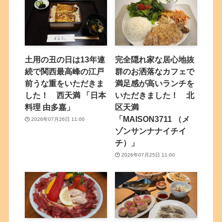
土用の丑の日は13年連
完全隠れ家な居心地抜
続で関西最高峰の江戸
群のお洒落なカフェで
前うな重をいただきま
満足感が高いランチを
した！ 西天満 「日本
いただきました！ 北
料理 由多嘉」
区天満
「MAISON3711 （メ
2026年07月26日 11:00
ゾンサンナナイチイ
チ）」
2026年07月25日 11:00