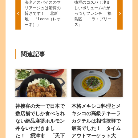
海老とスパイスのマ
抜群のコスパ！凄ま
リアージュは驚愕の
じいボリュームのが
旨さです！ 北新
っつりフレンチ 福
地 「Leone（レオ
島区 「ラ・ブリー
ーネ）」
ズ」
関連記事
神接客の天一で日本で
本格メキシコ料理とメ
数店舗でしか食べられ
キシコの高級テキーラ
ない絶品麻婆ホルモン
カクテルは相性抜群で
丼をいただきまし
最高でした！ タイム
た！ 摂津市 「天下
アウトマーケット大