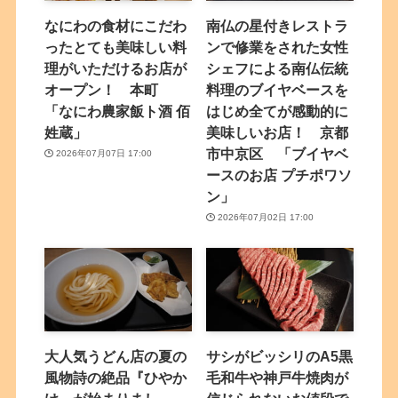
なにわの食材にこだわ
南仏の星付きレストラ
ったとても美味しい料
ンで修業をされた女性
理がいただけるお店が
シェフによる南仏伝統
オープン！ 本町
料理のブイヤベースを
「なにわ農家飯ト酒 佰
はじめ全てが感動的に
姓蔵」
美味しいお店！ 京都
市中京区 「ブイヤベ
2026年07月07日 17:00
ースのお店 プチポワソ
ン」
2026年07月02日 17:00
大人気うどん店の夏の
サシがビッシリのA5黒
風物詩の絶品『ひやか
毛和牛や神戸牛焼肉が