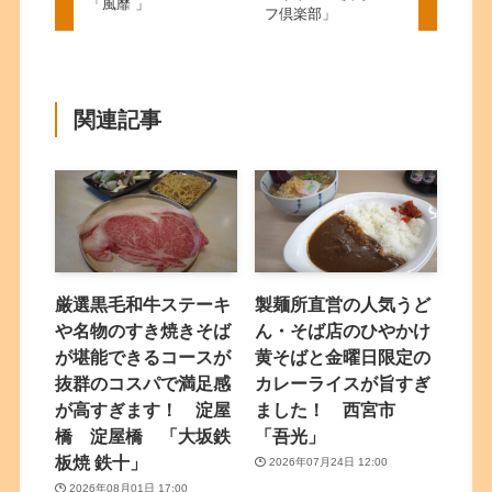
「風靡 」
フ倶楽部」
関連記事
厳選黒毛和牛ステーキ
製麺所直営の人気うど
や名物のすき焼きそば
ん・そば店のひやかけ
が堪能できるコースが
黄そばと金曜日限定の
抜群のコスパで満足感
カレーライスが旨すぎ
が高すぎます！ 淀屋
ました！ 西宮市
橋 淀屋橋 「大坂鉄
「吾光」
板焼 鉄十」
2026年07月24日 12:00
2026年08月01日 17:00