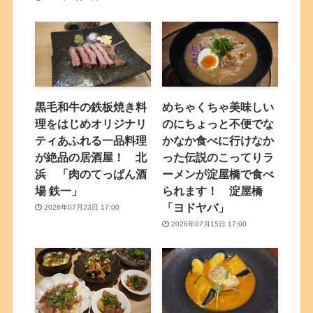
黒毛和牛の鉄板焼き料
めちゃくちゃ美味しい
理をはじめオリジナリ
のにちょっと不便でな
ティあふれる一品料理
かなか食べに行けなか
が絶品の居酒屋！ 北
った伝説のこってりラ
浜 「肉のてっぱん酒
ーメンが淀屋橋で食べ
場 鉄一」
られます！ 淀屋橋
「ヨドヤバ」
2026年07月23日 17:00
2026年07月15日 17:00