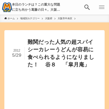
本日のランチは？この重大な問題
に立ち向かう葛藤の日々。大阪・
京都・神戸を中心とした食べ歩
ホーム
地域別カテゴリー
大阪府
大阪市中央区
き、飲み歩きを綴る。
難関だった人気の超スパイ
シーカレーうどんが容易に
2012
5/29
食べられるようになりまし
た！ 谷８ 「皐月庵」