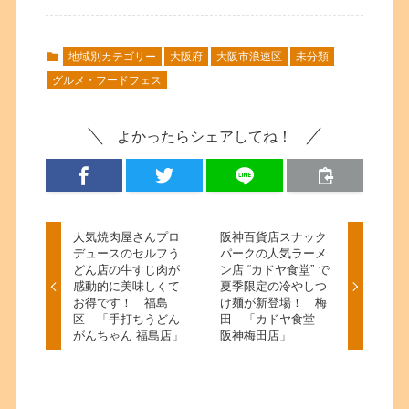
地域別カテゴリー
大阪府
大阪市浪速区
未分類
グルメ・フードフェス
よかったらシェアしてね！
人気焼肉屋さんプロ
阪神百貨店スナック
デュースのセルフう
パークの人気ラーメ
どん店の牛すじ肉が
ン店 “カドヤ食堂” で
感動的に美味しくて
夏季限定の冷やしつ
お得です！ 福島
け麺が新登場！ 梅
区 「手打ちうどん
田 「カドヤ食堂
がんちゃん 福島店」
阪神梅田店」