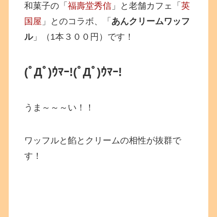
和菓子の「
福壽堂秀信
」と老舗カフェ「
英
国屋
」とのコラボ、「
あんクリームワッフ
ル
」（1本３００円）です！
(ﾟДﾟ)ｳﾏｰ!
(ﾟДﾟ)ｳﾏｰ!
うま～～～い！！
ワッフルと餡とクリームの相性が抜群で
す！