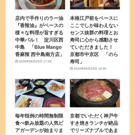
店内で手作りのラー油
本格江戸前をベースに
『香辣油』がベースの
ここでしか味わえない
様々な料理が旨すぎる
センス抜群の料理とお
中華バル！ 淀川区西
寿司に心から感動させ
中島 「Blue Mango
ていただきました！
香麻辣 西中島南方店」
京都市中京区 「のら
寿司」
2026年06月25日 17:00
2026年06月23日 18:00
毎年恒例の時間無制限
京都でいただく神戸牛
食べ飲み放題の人気ビ
すき焼きランチが絶品
アガーデンが始まりま
でリーズナブルであま