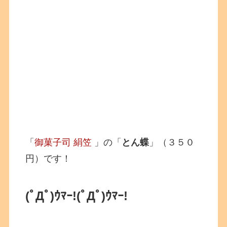
「
御菓子司 絹笠
」の「
とん蝶
」（３５０
円）です！
(ﾟДﾟ)ｳﾏｰ!
(ﾟДﾟ)ｳﾏｰ!