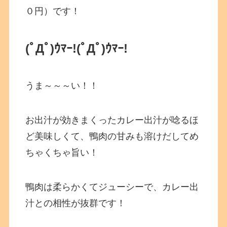
０円）です！
(ﾟДﾟ)ｳﾏｰ!
(ﾟДﾟ)ｳﾏｰ!
うま～～～い！！
お出汁が効きまくったカレー出汁が唸るほ
ど美味しくて、鴨肉の甘みも溶けだしてめ
ちゃくちゃ旨い！
鴨肉は柔らかくてジューシーで、カレー出
汁との相性が抜群です！