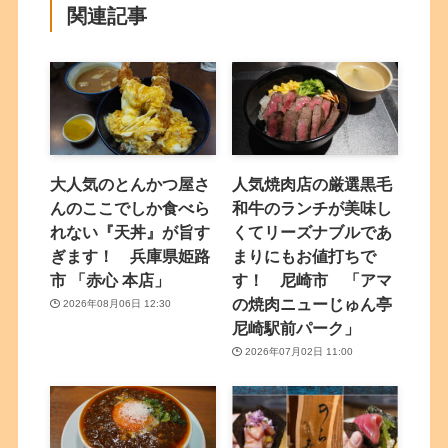
関連記事
大人気のとんかつ屋さ
人気焼肉店の厳選黒毛
んのここでしか食べら
和牛のランチが美味し
れない『天丼』が旨す
くてリーズナブルであ
ぎます！ 兵庫県姫路
まりにもお値打ちで
市 「赤心 本店」
す！ 尼崎市 「アマ
の焼肉ニューじゅん亭
2026年08月06日 12:30
尼崎駅前パーク」
2026年07月02日 11:00