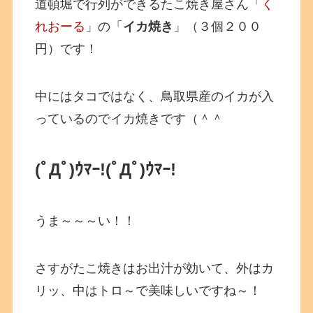
道頓堀で行列ができるたこ焼き屋さん「
く
れおーる
」の「
イカ焼き
」（３個２００
円）です！
中にはタコではなく、鳥取県産のイカが入
っているのでイカ焼きです（＾＾
(ﾟДﾟ)ｳﾏｰ!
(ﾟДﾟ)ｳﾏｰ!
うま～～～い！！
さすがたこ焼きはお出汁が効いて、外はカ
リッ、中はトロ～で美味しいですね～！