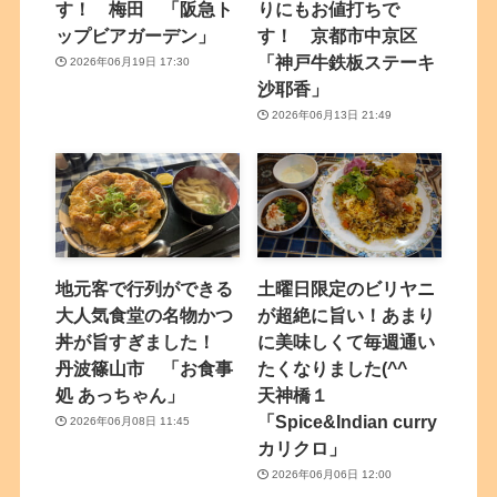
す！ 梅田 「阪急ト
りにもお値打ちで
ップビアガーデン」
す！ 京都市中京区
「神戸牛鉄板ステーキ
2026年06月19日 17:30
沙耶香」
2026年06月13日 21:49
地元客で行列ができる
土曜日限定のビリヤニ
大人気食堂の名物かつ
が超絶に旨い！あまり
丼が旨すぎました！
に美味しくて毎週通い
丹波篠山市 「お食事
たくなりました(^^
処 あっちゃん」
天神橋１
「Spice&Indian curry
2026年06月08日 11:45
カリクロ」
2026年06月06日 12:00