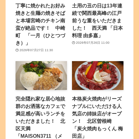
丁寧に焼かれたお好み
土用の丑の日は13年連
焼きと生麺の焼きそば
続で関西最高峰の江戸
と本場宮崎のチキン南
前うな重をいただきま
蛮が絶品です！ 中崎
した！ 西天満 「日本
町 「一月（ひとつづ
料理 由多嘉」
き）」
2026年07月26日 11:00
2026年07月27日 11:30
完全隠れ家な居心地抜
本格炭火焼肉がリーズ
群のお洒落なカフェで
ナブルにいただける人
満足感が高いランチを
気店の姉妹店がオープ
いただきました！ 北
ン！ 北区曽根崎
区天満
「炭火焼肉もっくん 梅
「MAISON3711 （メ
田店」