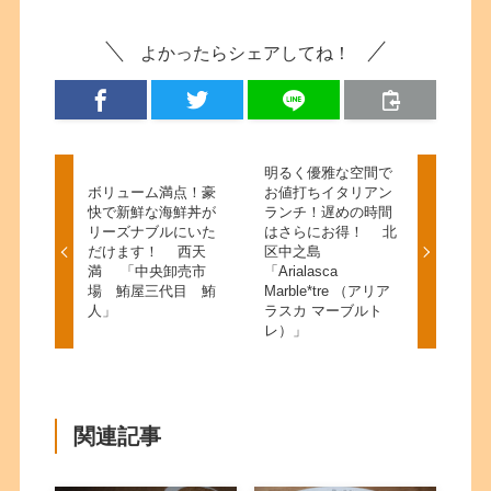
よかったらシェアしてね！
明るく優雅な空間で
ボリューム満点！豪
お値打ちイタリアン
快で新鮮な海鮮丼が
ランチ！遅めの時間
リーズナブルにいた
はさらにお得！ 北
だけます！ 西天
区中之島
満 「中央卸売市
「Arialasca
場 鮪屋三代目 鮪
Marble*tre （アリア
人」
ラスカ マーブルト
レ）」
関連記事