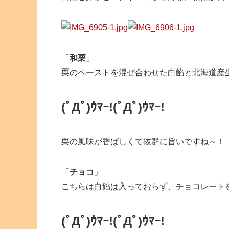
「
和栗
」
栗のペーストを混ぜ合わせた白餡と北海道産
(ﾟДﾟ)ｳﾏｰ!
(ﾟДﾟ)ｳﾏｰ!
栗の風味が香ばしくて抜群に旨いですね～！
「
チョコ
」
こちらは白餡は入っておらず、チョコレート
(ﾟДﾟ)ｳﾏｰ!
(ﾟДﾟ)ｳﾏｰ!