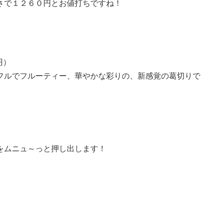
さで１２６０円とお値打ちですね！
円）
フルでフルーティー、華やかな彩りの、新感覚の葛切りで
をムニュ～っと押し出します！