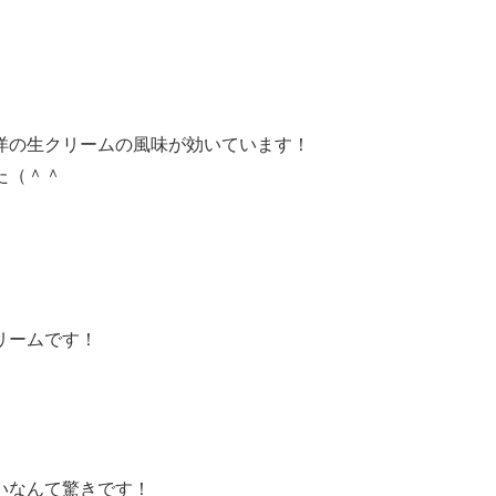
洋の生クリームの風味が効いています！
た（＾＾
リームです！
いなんて驚きです！