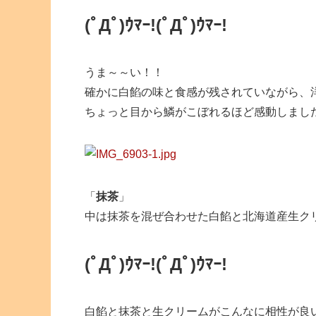
(ﾟДﾟ)ｳﾏｰ!
(ﾟДﾟ)ｳﾏｰ!
うま～～い！！
確かに白餡の味と食感が残されていながら、
ちょっと目から鱗がこぼれるほど感動しまし
「
抹茶
」
中は抹茶を混ぜ合わせた白餡と北海道産生ク
(ﾟДﾟ)ｳﾏｰ!
(ﾟДﾟ)ｳﾏｰ!
白餡と抹茶と生クリームがこんなに相性が良