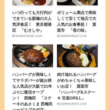
いつ行っても大行列が
ボリューム満点で美味
できている新橋の大人
しくて安くて地元で大
気洋食店！ 東京都港
人気のお食事処！ 箕
区 「むさしや」
面市 「母の味」
2026年03月18日 12:20
2026年03月02日 11:30
ハンバーグが美味しく
肉汁溢れるハンバーグ
てサラダバーが超お得
がめちゃくちゃ美味し
な人気店が大阪で21年
いお店！ 箕面市
ぶりに復活オープ
「ハンバーグ&ステー
ン！ 西梅田 「ステ
キ 百楽GRILL」
ーキのあさくま 西梅田
2026年02月05日 11:00
ハービスプラザ店」