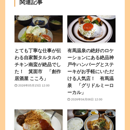
関連記事
とても丁寧な仕事が伝
有馬温泉の絶好のロケ
わる自家製タルタルの
ーションにある絶品神
チキン南蛮が絶品でし
戸牛ハンバーグとステ
た！ 箕面市 「創作
ーキがお手軽にいただ
居酒屋 こころ」
ける人気店！ 有馬温
泉 「グリドルミーロ
2026年05月15日 12:00
ーカル」
2026年04月06日 12:00