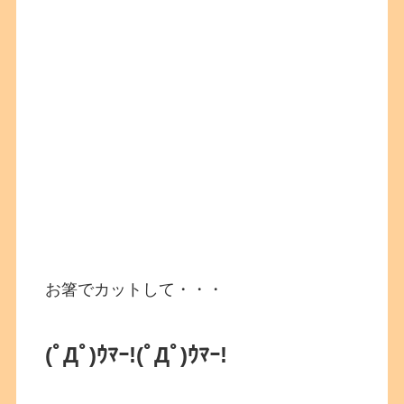
お箸でカットして・・・
(ﾟДﾟ)ｳﾏｰ!
(ﾟДﾟ)ｳﾏｰ!