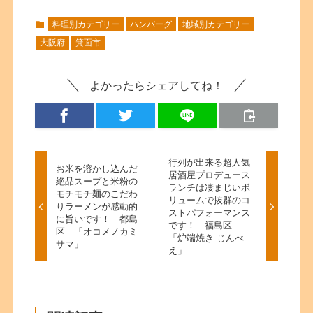
料理別カテゴリー
ハンバーグ
地域別カテゴリー
大阪府
箕面市
よかったらシェアしてね！
行列が出来る超人気
お米を溶かし込んだ
居酒屋プロデュース
絶品スープと米粉の
ランチは凄まじいボ
モチモチ麺のこだわ
リュームで抜群のコ
りラーメンが感動的
ストパフォーマンス
に旨いです！ 都島
です！ 福島区
区 「オコメノカミ
「炉端焼き じんべ
サマ」
え」