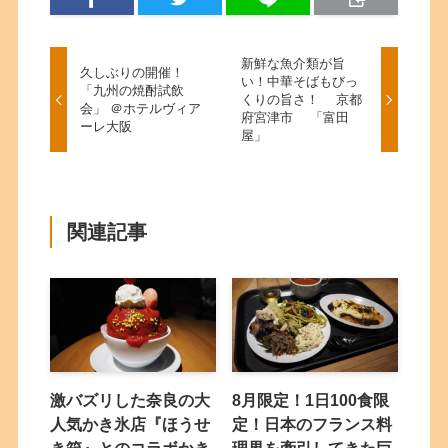
新鮮な魚介類が旨
久しぶりの開催！
い！中華そばもびっ
「九州の焼酎試飲
くりの旨さ！ 京都
会」 ＠ホテルヴィア
府宮津市 「富田
ーレ大阪
屋」
関連記事
激バズリした奈良の大
8月限定！1日100食限
人気かき氷店『ほうせ
定！日本のフランス料
き箱』とのコラボかき
理界を牽引してきた巨