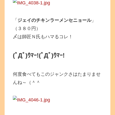
「
ジェイのチキンラーメンセニョール
」
（３８０円）
〆は師匠Ｎ氏もハマるコレ！
(ﾟДﾟ)ｳﾏｰ!
(ﾟДﾟ)ｳﾏｰ!
何度食べてもこのジャンクさはたまりませ
んね～（＾＾