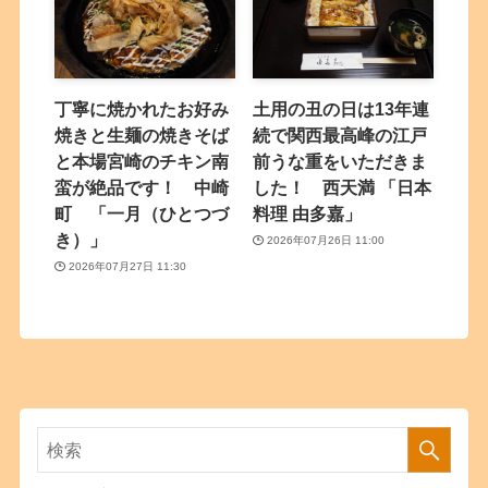
丁寧に焼かれたお好み
土用の丑の日は13年連
焼きと生麺の焼きそば
続で関西最高峰の江戸
と本場宮崎のチキン南
前うな重をいただきま
蛮が絶品です！ 中崎
した！ 西天満 「日本
町 「一月（ひとつづ
料理 由多嘉」
き）」
2026年07月26日 11:00
2026年07月27日 11:30