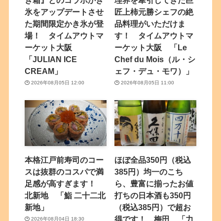
氷をアップデートさせ
匠上柿元勝シェフの絶
た期間限定かき氷が登
品料理がいただけま
場！ タイムアウトマ
す！ タイムアウトマ
ーケット大阪
ーケット大阪 「Le
「JULIAN ICE
Chef du Mois（ル・シ
CREAM」
ェフ・デュ・モワ）」
2026年08月05日 12:00
2026年08月05日 11:00
本格江戸前寿司のコー
ほぼ全品350円（税込
スは抜群のコスパで満
385円）均一のこち
足感が高すぎます！
ら、豊富に揃ったお値
北新地 「鮨 二十二北
打ちの日本酒も350円
新地」
（税込385円）で超お
得です！ 梅田 「力
2026年08月04日 18:30