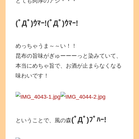
とても肉厚のアジ・・・
(ﾟДﾟ)ｳﾏｰ!
(ﾟДﾟ)ｳﾏｰ!
めっちゃうま～～い！！
昆布の旨味がぎゅーーーっと染みていて、
本当にめちゃ旨で、お酒が止まらなくなる
味わいです！
(ﾟДﾟ)ﾌﾟﾊｰ!
ということで、風の森