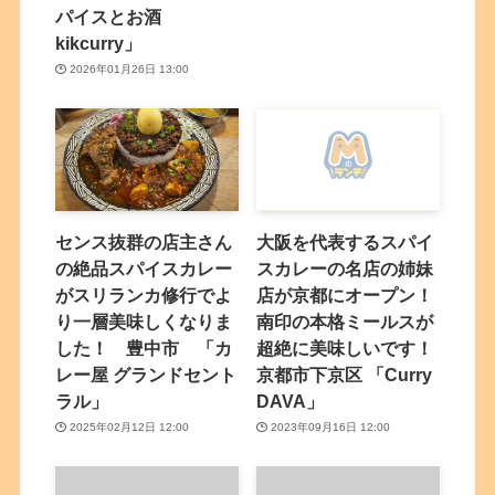
パイスとお酒
kikcurry」
2026年01月26日 13:00
センス抜群の店主さん
大阪を代表するスパイ
の絶品スパイスカレー
スカレーの名店の姉妹
がスリランカ修行でよ
店が京都にオープン！
り一層美味しくなりま
南印の本格ミールスが
した！ 豊中市 「カ
超絶に美味しいです！
レー屋 グランドセント
京都市下京区 「Curry
ラル」
DAVA」
2025年02月12日 12:00
2023年09月16日 12:00