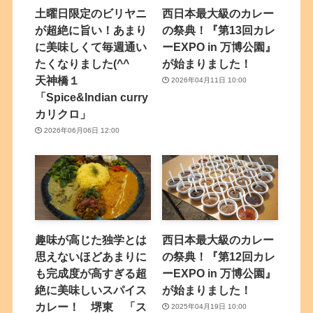
土曜日限定のビリヤニ
西日本最大級のカレー
が超絶に旨い！あまり
の祭典！『第13回カレ
に美味しくて毎週通い
ーEXPO in 万博公園』
たくなりました(^^
が始まりました！
天神橋１
2026年04月11日 10:00
「Spice&Indian curry
カリクロ」
2026年06月06日 12:00
趣味が高じた独学とは
西日本最大級のカレー
思えないほどあまりに
の祭典！『第12回カレ
も完成度が高すぎる超
ーEXPO in 万博公園』
絶に美味しいスパイス
が始まりました！
カレー！ 堺東 「ス
2025年04月19日 10:00