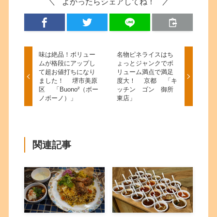
よかったらシェアしてね！
味は絶品！ボリュー
名物ピネライスはち
ムが格段にアップし
ょっとジャンクでボ
て超お値打ちになり
リューム満点で満足
ました！ 堺市美原
度大！ 京都 「キ
区 「Buono²（ボー
ッチン ゴン 御所
ノボーノ）」
東店」
関連記事