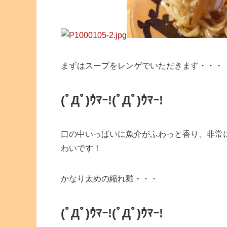
まずはスープをレンゲでいただきます・・・
(ﾟДﾟ)ｳﾏｰ!
(ﾟДﾟ)ｳﾏｰ!
口の中いっぱいに魚介がふわっと香り、非常
わいです！
かなり太めの縮れ麺・・・
(ﾟДﾟ)ｳﾏｰ!
(ﾟДﾟ)ｳﾏｰ!