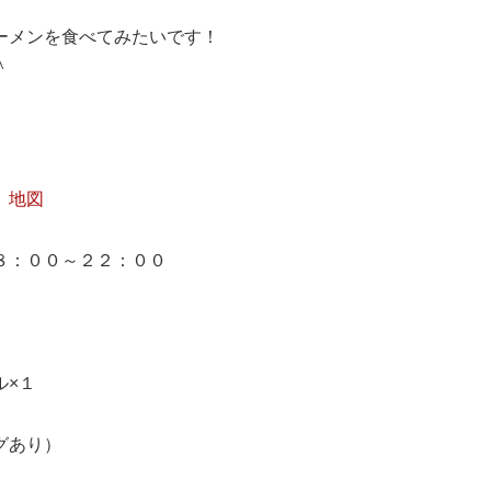
ーメンを食べてみたいです！
＾
６
地図
８：００～２２：００
ル×１
グあり）