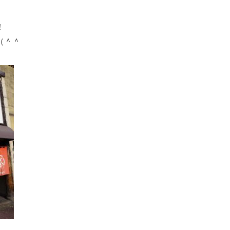
！
（＾＾