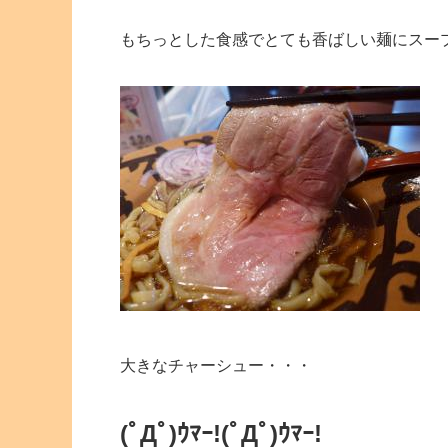
もちっとした食感でとても香ばしい麺にスー
大きなチャーシュー・・・
(ﾟДﾟ)ｳﾏｰ!
(ﾟДﾟ)ｳﾏｰ!