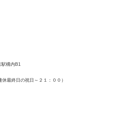
東京駅構内B1
連休最終日の祝日～２１：００）