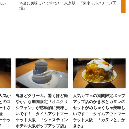
モン
本当に美味しいですね！ 東京駅 「東京ミルクチーズ工
場」
人気か
鬼ほどクリーム。驚くほど軽
人気カフェの期間限定ポップ
とのコ
やか。な期間限定『オニクリ
アップ店のかき氷とカヌレの
ートさ
シフォン』が感動的に美味し
セットがめちゃくちゃ美味し
登
いです！ タイムアウトマー
いです！ タイムアウトマー
ーケッ
ケット大阪 「ウェスティン
ケット大阪 「カヌレと、か
E
ホテル大阪ポップアップ店」
き氷」