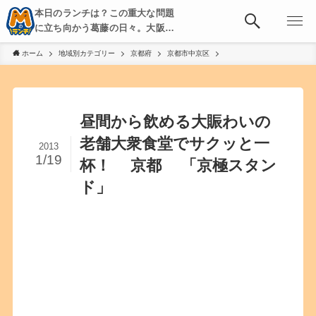
本日のランチは？この重大な問題
に立ち向かう葛藤の日々。大阪・
京都・神戸を中心とした食べ歩
ホーム
地域別カテゴリー
京都府
京都市中京区
き、飲み歩きを綴る。
昼間から飲める大賑わいの
老舗大衆食堂でサクッと一
2013
1/19
杯！ 京都 「京極スタン
ド」