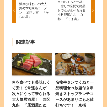
Ｍのちょっと一杯！
濃厚な味わいの大人
癒しの空間で絶品
気の本格家系ラーメ
おでんが食べられる
ン 旭区大宮 「そ
小料理屋さん 京
らの星」
都 「こま喜」
関連記事
何を食べても美味しく
名物牛タンつくねと一
て安くて常連さんが
品料理食べ放題付き串
次々にやって来られる
焼きストップランチコ
大人気居酒屋！ 西区
ースがあまりにもお値
九条 「居酒屋たぬ
打ちです！ 京橋