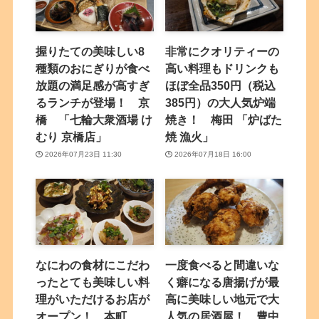
握りたての美味しい8
非常にクオリティーの
種類のおにぎりが食べ
高い料理もドリンクも
放題の満足感が高すぎ
ほぼ全品350円（税込
るランチが登場！ 京
385円）の大人気炉端
橋 「七輪大衆酒場 け
焼き！ 梅田 「炉ばた
むり 京橋店」
焼 漁火」
2026年07月23日 11:30
2026年07月18日 16:00
なにわの食材にこだわ
一度食べると間違いな
ったとても美味しい料
く癖になる唐揚げが最
理がいただけるお店が
高に美味しい地元で大
オープン！ 本町
人気の居酒屋！ 豊中