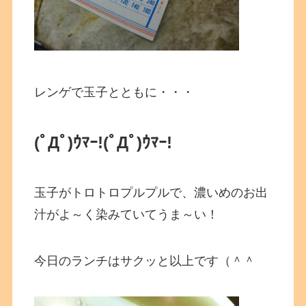
レンゲで玉子とともに・・・
(ﾟДﾟ)ｳﾏｰ!
(ﾟДﾟ)ｳﾏｰ!
玉子がトロトロプルプルで、濃いめのお出
汁がよ～く染みていてうま～い！
今日のランチはサクッと以上です（＾＾