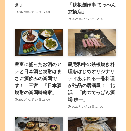
き」
「鉄板創作串 てっぺん
京橋店」
2026年07月30日 17:00
2026年07月28日 12:00
豊富に揃ったお酒のア
黒毛和牛の鉄板焼き料
テと日本酒と焼酎はま
理をはじめオリジナリ
さに酒飲みの楽園で
ティあふれる一品料理
す！ 三宮 「日本酒
が絶品の居酒屋！ 北
焼酎の楽園味範家」
浜 「肉のてっぱん酒
場 鉄一」
2026年07月27日 17:00
2026年07月23日 17:00