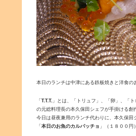
本日のランチは中津にある鉄板焼きと洋食の
「
T.T.T.
」とは、「トリュフ」、「卵」、「ト
の元総料理長の本久保田シェフが手掛ける創
今日は昼夜兼用のランチ代わりに、本久保田
「
本日のお魚のカルパッチョ
」（１８００円