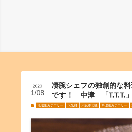
凄腕シェフの独創的な料
2020
1/08
です！ 中津 「T.T.T.
地域別カテゴリー
大阪府
大阪市北区
料理別カテゴリー