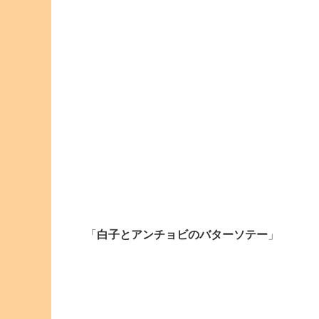
「
白子とアンチョビのバターソテー
」