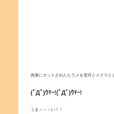
肉厚にカットされたヒラメを雲丹とイクラと
(ﾟДﾟ)ｳﾏｰ!
(ﾟДﾟ)ｳﾏｰ!
うま～～～い！！