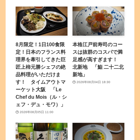
8月限定！1日100食限
本格江戸前寿司のコー
定！日本のフランス料
スは抜群のコスパで満
理界を牽引してきた巨
足感が高すぎます！
匠上柿元勝シェフの絶
北新地 「鮨 二十二北
品料理がいただけま
新地」
す！ タイムアウトマ
2026年08月04日 18:30
ーケット大阪 「Le
Chef du Mois（ル・シ
ェフ・デュ・モワ）」
2026年08月05日 11:00