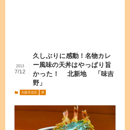
久しぶりに感動！名物カレ
ー風味の天丼はやっぱり旨
2013
7/12
かった！ 北新地 「味吉
野」
大阪市北区
丼