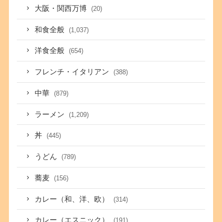
大阪・関西万博
(20)
和食全般
(1,037)
洋食全般
(654)
フレンチ・イタリアン
(388)
中華
(879)
ラーメン
(1,209)
丼
(445)
うどん
(789)
蕎麦
(156)
カレー（和、洋、欧）
(314)
カレー（エスニック）
(191)