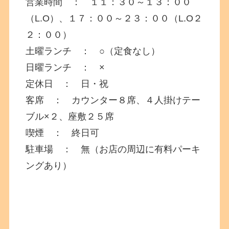
営業時間 ： １１：３０～１３：００
（L.O）、１７：００～２３：００（L.O２
２：００）
土曜ランチ ： ○（定食なし）
日曜ランチ ： ×
定休日 ： 日・祝
客席 ： カウンター８席、４人掛けテー
ブル×２、座敷２５席
喫煙 ： 終日可
駐車場 ： 無（お店の周辺に有料パーキ
ングあり）