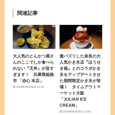
関連記事
大人気のとんかつ屋さ
激バズリした奈良の大
んのここでしか食べら
人気かき氷店『ほうせ
れない『天丼』が旨す
き箱』とのコラボかき
ぎます！ 兵庫県姫路
氷をアップデートさせ
市 「赤心 本店」
た期間限定かき氷が登
場！ タイムアウトマ
2026年08月06日 12:30
ーケット大阪
「JULIAN ICE
CREAM」
2026年08月05日 12:00