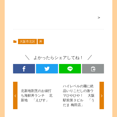
>
大阪市北区
丼
よかったらシェアしてね！
ハイレベルの麺に絶
北新地割烹のお値打
品いりこだしの激ウ
ち海鮮丼ランチ 北
マひやひや！ 大阪
新地 「えびす」
駅前第３ビル 「う
だま 梅田店」