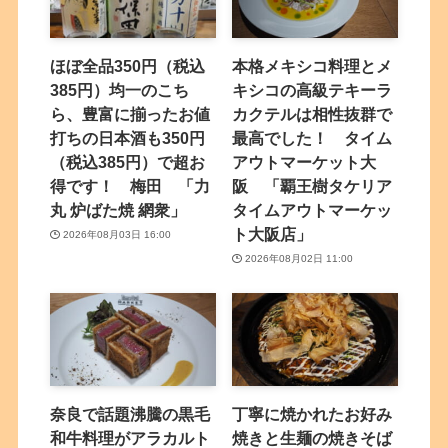
ほぼ全品350円（税込
本格メキシコ料理とメ
385円）均一のこち
キシコの高級テキーラ
ら、豊富に揃ったお値
カクテルは相性抜群で
打ちの日本酒も350円
最高でした！ タイム
（税込385円）で超お
アウトマーケット大
得です！ 梅田 「力
阪 「覇王樹タケリア
丸 炉ばた焼 網衆」
タイムアウトマーケッ
ト大阪店」
2026年08月03日 16:00
2026年08月02日 11:00
奈良で話題沸騰の黒毛
丁寧に焼かれたお好み
和牛料理がアラカルト
焼きと生麺の焼きそば