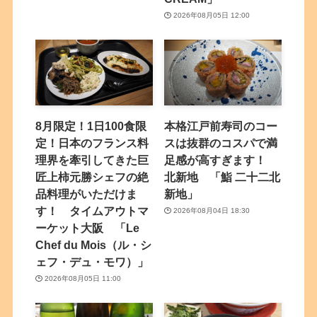
2026年08月05日 12:00
8月限定！1日100食限
本格江戸前寿司のコー
定！日本のフランス料
スは抜群のコスパで満
理界を牽引してきた巨
足感が高すぎます！
匠上柿元勝シェフの絶
北新地 「鮨 二十二北
品料理がいただけま
新地」
す！ タイムアウトマ
2026年08月04日 18:30
ーケット大阪 「Le
Chef du Mois（ル・シ
ェフ・デュ・モワ）」
2026年08月05日 11:00