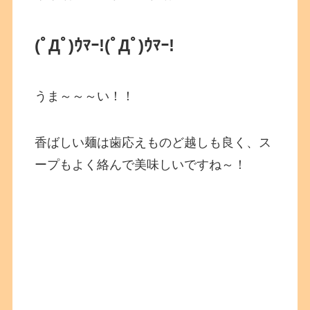
(ﾟДﾟ)ｳﾏｰ!(ﾟДﾟ)ｳﾏｰ!
うま～～～い！！
香ばしい麺は歯応えものど越しも良く、ス
ープもよく絡んで美味しいですね～！