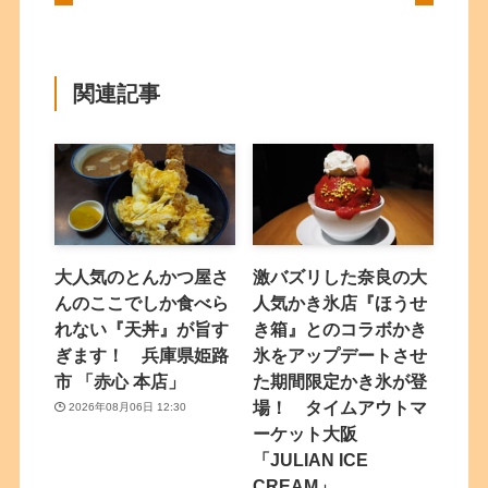
関連記事
大人気のとんかつ屋さ
激バズリした奈良の大
んのここでしか食べら
人気かき氷店『ほうせ
れない『天丼』が旨す
き箱』とのコラボかき
ぎます！ 兵庫県姫路
氷をアップデートさせ
市 「赤心 本店」
た期間限定かき氷が登
場！ タイムアウトマ
2026年08月06日 12:30
ーケット大阪
「JULIAN ICE
CREAM」