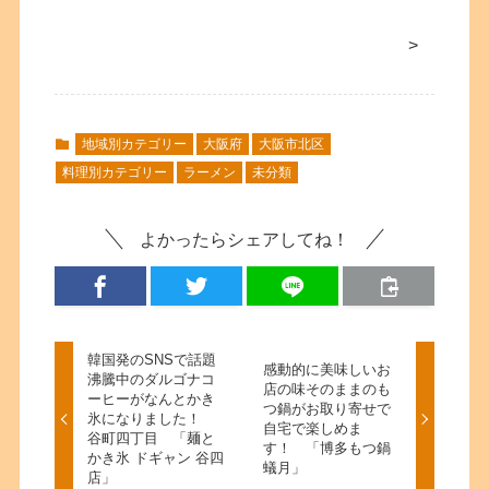
>
地域別カテゴリー
大阪府
大阪市北区
料理別カテゴリー
ラーメン
未分類
よかったらシェアしてね！
韓国発のSNSで話題
感動的に美味しいお
沸騰中のダルゴナコ
店の味そのままのも
ーヒーがなんとかき
つ鍋がお取り寄せで
氷になりました！
自宅で楽しめま
谷町四丁目 「麺と
す！ 「博多もつ鍋
かき氷 ドギャン 谷四
蟻月」
店」