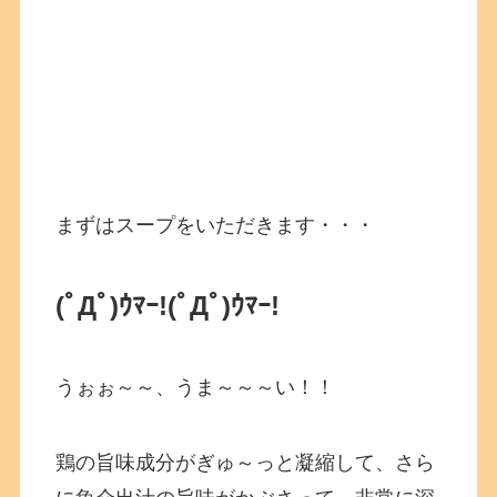
まずはスープをいただきます・・・
(ﾟДﾟ)ｳﾏｰ!(ﾟДﾟ)ｳﾏｰ!
うぉぉ～～、うま～～～い！！
鶏の旨味成分がぎゅ～っと凝縮して、さら