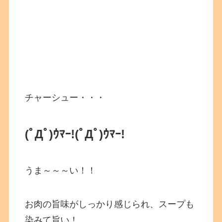
チャーシュー・・・
(ﾟДﾟ)ｳﾏｰ!(ﾟДﾟ)ｳﾏｰ!
うま～～～い！！
お肉の旨味がしっかり感じられ、スープも
染みて旨い！