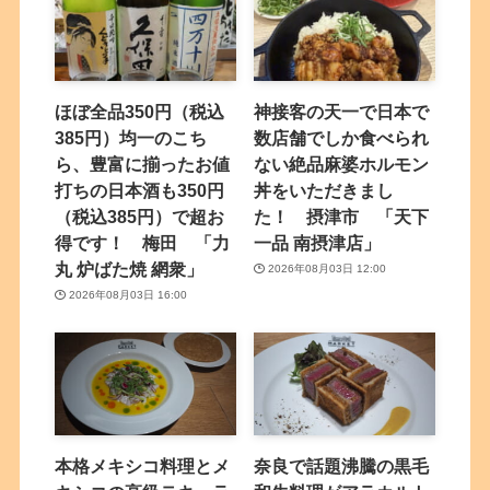
ほぼ全品350円（税込
神接客の天一で日本で
385円）均一のこち
数店舗でしか食べられ
ら、豊富に揃ったお値
ない絶品麻婆ホルモン
打ちの日本酒も350円
丼をいただきまし
（税込385円）で超お
た！ 摂津市 「天下
得です！ 梅田 「力
一品 南摂津店」
丸 炉ばた焼 網衆」
2026年08月03日 12:00
2026年08月03日 16:00
本格メキシコ料理とメ
奈良で話題沸騰の黒毛