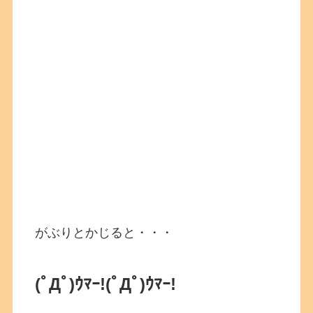
がぶりとかじると・・・
(ﾟДﾟ)ｳﾏｰ!
(ﾟДﾟ)ｳﾏｰ!