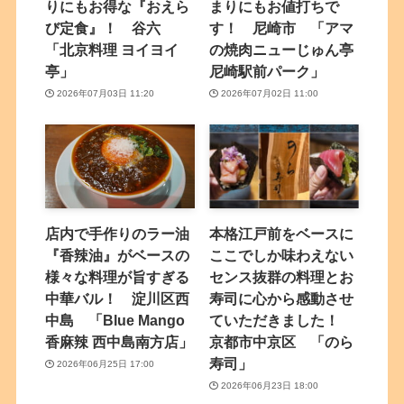
りにもお得な『おえら
まりにもお値打ちで
び定食』！ 谷六
す！ 尼崎市 「アマ
「北京料理 ヨイヨイ
の焼肉ニューじゅん亭
亭」
尼崎駅前パーク」
2026年07月03日 11:20
2026年07月02日 11:00
店内で手作りのラー油
本格江戸前をベースに
『香辣油』がベースの
ここでしか味わえない
様々な料理が旨すぎる
センス抜群の料理とお
中華バル！ 淀川区西
寿司に心から感動させ
中島 「Blue Mango
ていただきました！
香麻辣 西中島南方店」
京都市中京区 「のら
寿司」
2026年06月25日 17:00
2026年06月23日 18:00