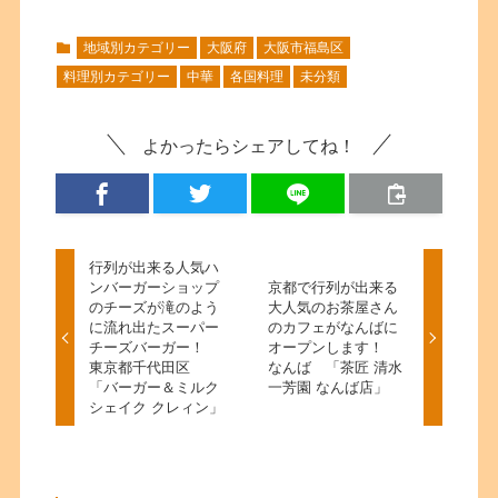
地域別カテゴリー
大阪府
大阪市福島区
料理別カテゴリー
中華
各国料理
未分類
よかったらシェアしてね！
行列が出来る人気ハ
ンバーガーショップ
京都で行列が出来る
のチーズが滝のよう
大人気のお茶屋さん
に流れ出たスーパー
のカフェがなんばに
チーズバーガー！
オープンします！
東京都千代田区
なんば 「茶匠 清水
「バーガー＆ミルク
一芳園 なんば店」
シェイク クレィン」