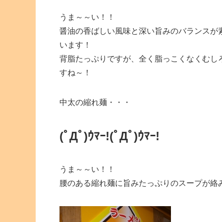
うま～～い！！
醤油の香ばしい風味と深い旨みのバランスが
います！
背脂たっぷりですが、全く脂っこくなくむし
すね～！
中太の縮れ麺・・・
(ﾟДﾟ)ｳﾏｰ!
(ﾟДﾟ)ｳﾏｰ!
うま～～い！！
腰のある縮れ麺に旨みたっぷりのスープが絡