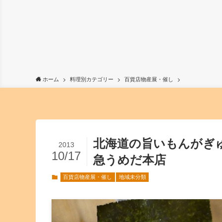
ホーム
料理別カテゴリー
百貨店物産展・催し
北海道の旨いもんがぎ
2013
10/17
急うめだ本店
百貨店物産展・催し
地域未分類