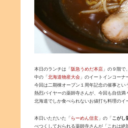
本日のランチは「
阪急うめだ本店
」の９階で
中の「
北海道物産大会
」のイートインコーナ
今回は二期棟オープン１周年記念の催事とい
熱烈バイヤーの薬師寺さんが、今回も自信満
北海道でしか食べられないお値打ち料理のイ
本日いただいた「
らーめん信玄
」の「
こがし
べつくしておられる薬師寺さんが「これは絶