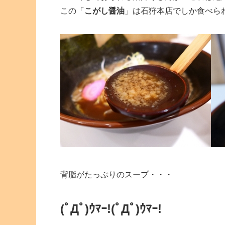
この「
こがし醤油
」は石狩本店でしか食べら
背脂がたっぷりのスープ・・・
(ﾟДﾟ)ｳﾏｰ!
(ﾟДﾟ)ｳﾏｰ!