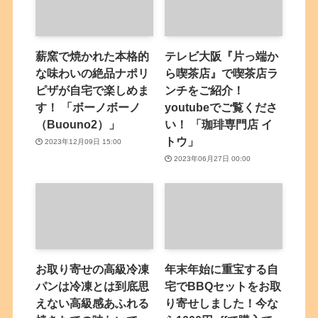
薪窯で焼かれた本格的
テレビ大阪『片っ端か
な味わいの絶品ナポリ
ら喫茶店』で喫茶店ラ
ピザが自宅で楽しめま
ンチをご紹介！
す！ 「ボーノボーノ
youtubeでご覧くださ
（Buouno2）」
い！ 「珈琲専門店 イ
トウ」
2023年12月09日 15:00
2023年06月27日 00:00
お取り寄せの高級冷凍
年末年始に重宝する自
パンは冷凍とは到底思
宅でBBQセットをお取
えない高級感あふれる
り寄せしました！今な