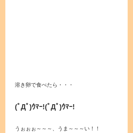
溶き卵で食べたら・・・
(ﾟДﾟ)ｳﾏｰ!
(ﾟДﾟ)ｳﾏｰ!
うぉぉぉ～～～、うま～～～い！！