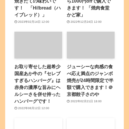
焼きたての味わいで
ら1000円offで購入で
す！ 「Hi!bread（ハ
きます！ 「焼肉食堂
イブレッド）」
かど家」
2023年02月14日 12:00
2022年12月24日 12:00
お取り寄せした超希少
ジューシーな肉感の食
国産あか牛の『セレブ
べ応え満点のジャンボ
すぎるハンバーグ』は
焼売が24時間限定で半
赤身の濃厚な旨みにヘ
額で購入できます！＠
ルシーさを併せ持った
京都餃子さのや
ハンバーグです！
2022年02月21日 18:00
2022年08月12日 12:00