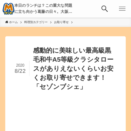
本日のランチは？この重大な問題
に立ち向かう葛藤の日々。大阪・
京都・神戸を中心とした食べ歩
ホーム
料理別カテゴリー
お取り寄せ
き、飲み歩きを綴る。
感動的に美味しい最高級黒
毛和牛A5等級クラシタロー
2020
スがありえないくらいお安
8/22
くお取り寄せできます！
「セゾンブシェ」