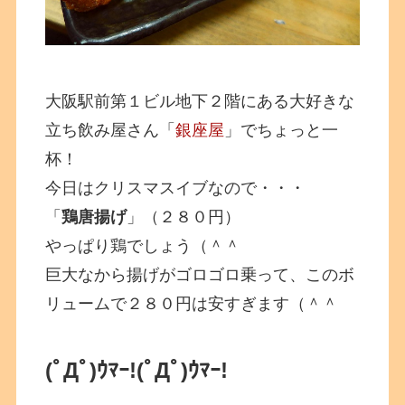
大阪駅前第１ビル地下２階にある大好きな
立ち飲み屋さん「
銀座屋
」でちょっと一
杯！
今日はクリスマスイブなので・・・
「
鶏唐揚げ
」（２８０円）
やっぱり鶏でしょう（＾＾
巨大なから揚げがゴロゴロ乗って、このボ
リュームで２８０円は安すぎます（＾＾
(ﾟДﾟ)ｳﾏｰ!
(ﾟДﾟ)ｳﾏｰ!