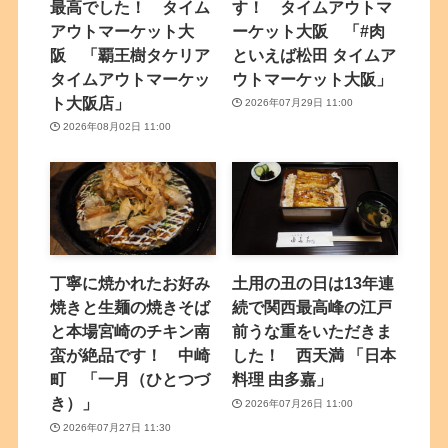
最高でした！ タイム
す！ タイムアウトマ
アウトマーケット大
ーケット大阪 「#肉
阪 「覇王樹タケリア
といえば松田 タイムア
タイムアウトマーケッ
ウトマーケット大阪」
ト大阪店」
2026年07月29日 11:00
2026年08月02日 11:00
丁寧に焼かれたお好み
土用の丑の日は13年連
焼きと生麺の焼きそば
続で関西最高峰の江戸
と本場宮崎のチキン南
前うな重をいただきま
蛮が絶品です！ 中崎
した！ 西天満 「日本
町 「一月（ひとつづ
料理 由多嘉」
き）」
2026年07月26日 11:00
2026年07月27日 11:30