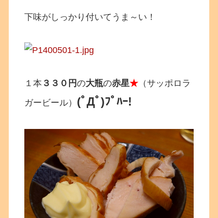
下味がしっかり付いてうま～い！
１本
３３０円
の
大瓶
の
赤星
★
（サッポロラ
(ﾟДﾟ)ﾌﾟﾊｰ!
ガービール）