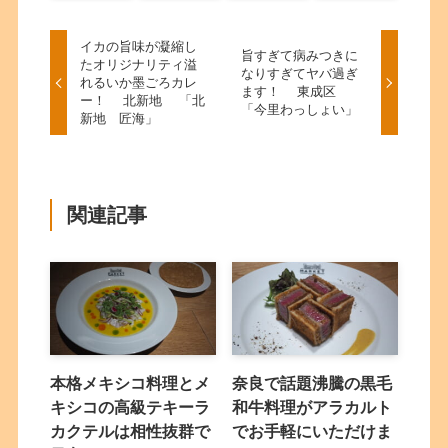
イカの旨味が凝縮し
旨すぎて病みつきに
たオリジナリティ溢
なりすぎてヤバ過ぎ
れるいか墨ごろカレ
ます！ 東成区
ー！ 北新地 「北
「今里わっしょい」
新地 匠海」
関連記事
本格メキシコ料理とメ
奈良で話題沸騰の黒毛
キシコの高級テキーラ
和牛料理がアラカルト
カクテルは相性抜群で
でお手軽にいただけま