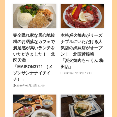
完全隠れ家な居心地抜
本格炭火焼肉がリーズ
群のお洒落なカフェで
ナブルにいただける人
満足感が高いランチを
気店の姉妹店がオープ
いただきました！ 北
ン！ 北区曽根崎
区天満
「炭火焼肉もっくん 梅
「MAISON3711 （メ
田店」
ゾンサンナナイチイ
2026年07月22日 17:00
チ）」
2026年07月25日 11:00