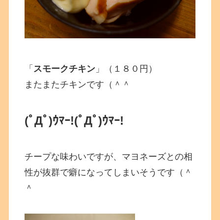
「
スモークチキン
」（１８０円）
またまたチキンです（＾＾
(ﾟДﾟ)ｳﾏｰ!
(ﾟДﾟ)ｳﾏｰ!
チープな味わいですが、マヨネーズとの相
性が抜群で癖になってしまいそうです（＾
＾