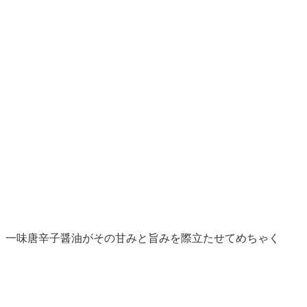
、一味唐辛子醤油がその甘みと旨みを際立たせてめちゃく