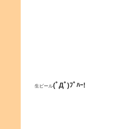
(ﾟДﾟ)ﾌﾟﾊｰ!
生ビール