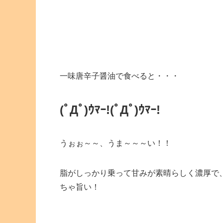
一味唐辛子醤油で食べると・・・
(ﾟДﾟ)ｳﾏｰ!
(ﾟДﾟ)ｳﾏｰ!
うぉぉ～～、うま～～～い！！
脂がしっかり乗って甘みが素晴らしく濃厚で
ちゃ旨い！