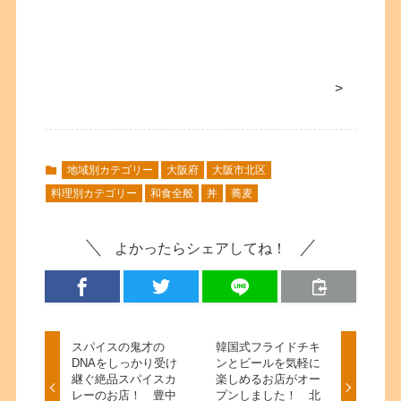
>
地域別カテゴリー
大阪府
大阪市北区
料理別カテゴリー
和食全般
丼
蕎麦
よかったらシェアしてね！
スパイスの鬼才の
韓国式フライドチキ
DNAをしっかり受け
ンとビールを気軽に
継ぐ絶品スパイスカ
楽しめるお店がオー
レーのお店！ 豊中
プンしました！ 北