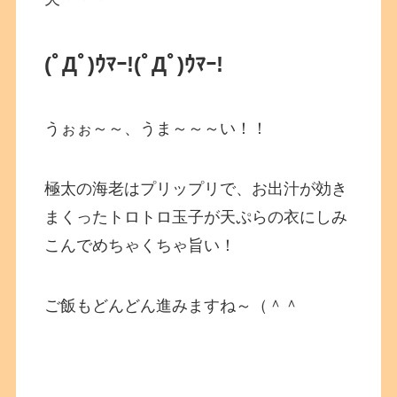
(ﾟДﾟ)ｳﾏｰ!(ﾟДﾟ)ｳﾏｰ!
うぉぉ～～、うま～～～い！！
極太の海老はプリップリで、お出汁が効き
まくったトロトロ玉子が天ぷらの衣にしみ
こんでめちゃくちゃ旨い！
ご飯もどんどん進みますね～（＾＾