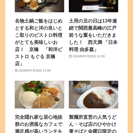
名物土鍋ご飯をはじめ
土用の丑の日は13年連
とする和と洋の良いと
続で関西最高峰の江戸
こ取りのビストロ料理
前うな重をいただきま
がとても美味しいお
した！ 西天満 「日本
店！ 京橋 「和洋ビ
料理 由多嘉」
ストロ もぐる 京橋
2026年07月26日 11:00
店」
2026年07月26日 17:00
完全隠れ家な居心地抜
製麺所直営の人気うど
群のお洒落なカフェで
ん・そば店のひやかけ
満足感が高いランチを
黄そばと金曜日限定の