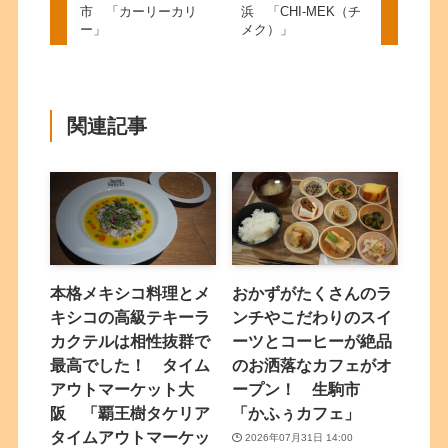
市 「カーリーカリ
浜 「CHI‐MEK（チ
ー」
メク）」
関連記事
本格メキシコ料理とメ
おかずがたくさんのラ
キシコの高級テキーラ
ンチやこだわりのスイ
カクテルは相性抜群で
ーツとコーヒーが絶品
最高でした！ タイム
のお洒落なカフェがオ
アウトマーケット大
ープン！ 生駒市
阪 「覇王樹タケリア
「かふぅカフェ」
タイムアウトマーケッ
2026年07月31日 14:00