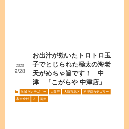
お出汁が効いたトロトロ玉
子でとじられた極太の海老
2020
9/28
天がめちゃ旨です！ 中
津 「こがらや 中津店」
地域別カテゴリー
大阪府
大阪市北区
料理別カテゴリー
和食全般
丼
蕎麦