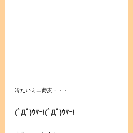
冷たいミニ蕎麦・・・
(ﾟДﾟ)ｳﾏｰ!(ﾟДﾟ)ｳﾏｰ!