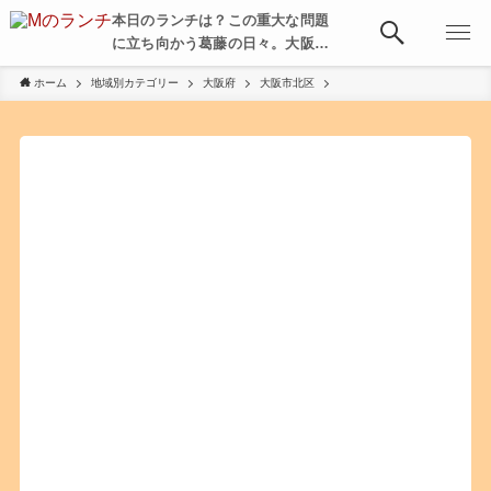
本日のランチは？この重大な問題
に立ち向かう葛藤の日々。大阪・
京都・神戸を中心とした食べ歩
ホーム
地域別カテゴリー
大阪府
大阪市北区
き、飲み歩きを綴る。