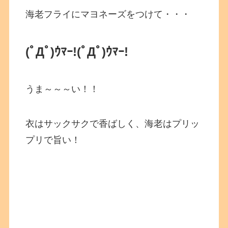
海老フライにマヨネーズをつけて・・・
(ﾟДﾟ)ｳﾏｰ!
(ﾟДﾟ)ｳﾏｰ!
うま～～～い！！
衣はサックサクで香ばしく、海老はプリッ
プリで旨い！