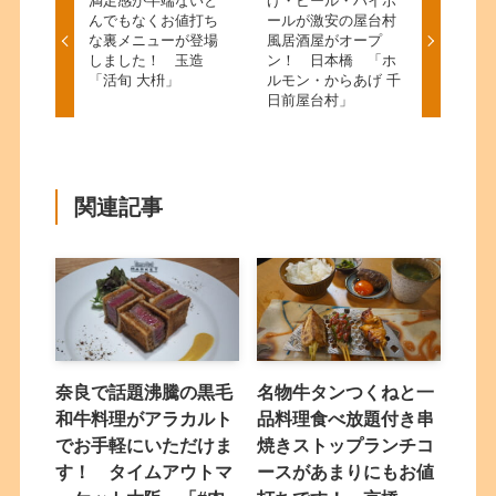
満足感が半端ないと
げ・ビール・ハイボ
んでもなくお値打ち
ールが激安の屋台村
な裏メニューが登場
風居酒屋がオープ
しました！ 玉造
ン！ 日本橋 「ホ
「活旬 大枡」
ルモン・からあげ 千
日前屋台村」
関連記事
奈良で話題沸騰の黒毛
名物牛タンつくねと一
和牛料理がアラカルト
品料理食べ放題付き串
でお手軽にいただけま
焼きストップランチコ
す！ タイムアウトマ
ースがあまりにもお値