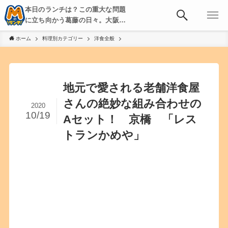
本日のランチは？この重大な問題
に立ち向かう葛藤の日々。大阪・
京都・神戸を中心とした食べ歩
ホーム
料理別カテゴリー
洋食全般
き、飲み歩きを綴る。
地元で愛される老舗洋食屋
さんの絶妙な組み合わせの
2020
10/19
Aセット！ 京橋 「レス
トランかめや」