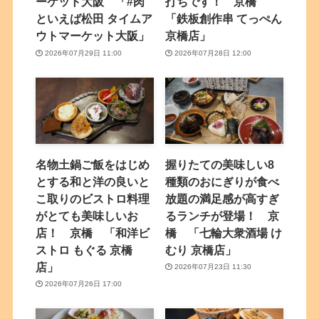
ーケット大阪 「#肉
打ちです！ 京橋
といえば松田 タイムア
「鉄板創作串 てっぺん
ウトマーケット大阪」
京橋店」
2026年07月29日 11:00
2026年07月28日 12:00
名物土鍋ご飯をはじめ
握りたての美味しい8
とする和と洋の良いと
種類のおにぎりが食べ
こ取りのビストロ料理
放題の満足感が高すぎ
がとても美味しいお
るランチが登場！ 京
店！ 京橋 「和洋ビ
橋 「七輪大衆酒場 け
ストロ もぐる 京橋
むり 京橋店」
店」
2026年07月23日 11:30
2026年07月26日 17:00