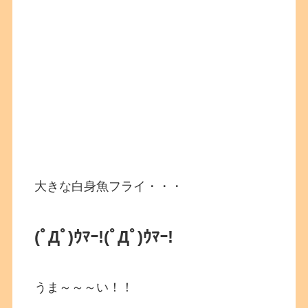
大きな白身魚フライ・・・
(ﾟДﾟ)ｳﾏｰ!
(ﾟДﾟ)ｳﾏｰ!
うま～～～い！！